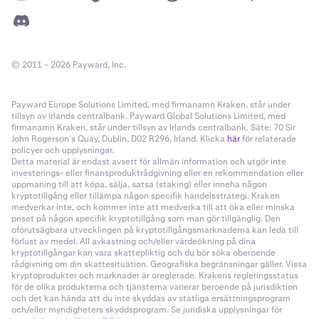
© 2011 – 2026 Payward, Inc.
Payward Europe Solutions Limited, med firmanamn Kraken, står under
tillsyn av Irlands centralbank. Payward Global Solutions Limited, med
firmanamn Kraken, står under tillsyn av Irlands centralbank. Säte: 70 Sir
John Rogerson’s Quay, Dublin, D02 R296, Irland. Klicka
här
för relaterade
policyer och upplysningar.
Detta material är endast avsett för allmän information och utgör inte
investerings- eller finansproduktrådgivning eller en rekommendation eller
uppmaning till att köpa, sälja, satsa (staking) eller inneha någon
kryptotillgång eller tillämpa någon specifik handelsstrategi. Kraken
medverkar inte, och kommer inte att medverka till att öka eller minska
priset på någon specifik kryptotillgång som man gör tillgänglig. Den
oförutsägbara utvecklingen på kryptotillgångsmarknaderna kan leda till
förlust av medel. All avkastning och/eller värdeökning på dina
kryptotillgångar kan vara skattepliktig och du bör söka oberoende
rådgivning om din skattesituation. Geografiska begränsningar gäller. Vissa
kryptoprodukter och marknader är oreglerade. Krakens regleringsstatus
för de olika produkterna och tjänsterna varierar beroende på jurisdiktion
och det kan hända att du inte skyddas av statliga ersättningsprogram
och/eller myndigheters skyddsprogram. Se juridiska upplysningar för