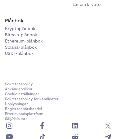
Lär om krypto
Plånbok
Kryptoplånbok
När det är bekräftat visas en bekräftelseskärm. Dina
6
Bitcoin-plånbok
Bitcoin har satsats och ger nu veckovisa belöningar!
Ethereum-plånbok
Solana-plånbok
USDT-plånbok
Sekretesspolicy
Användarvillkor
Cookieinställningar
Sekretesspolicy för kandidater
Upplysningar
Regler för börshandel
Efterlevnadsplattform
Sälj/dela inte