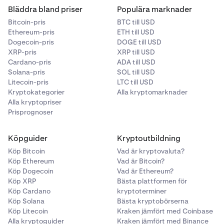
uteblivna betalningen är resultatet av ditt agerande,
Bläddra bland priser
Populära marknader
nätverksunderhåll, buggar, angrepp eller vissa andra
Bitcoin-pris
BTC till USD
sällan förekommande situationer. För en fullständig lista
Ethereum-pris
ETH till USD
Granskat bekräftelseskärmen och klicka på
5
över omständigheter där vi inte kommer att ersätta dig
Dogecoin-pris
DOGE till USD
”
Bekräfta
” .
för slashing-avgifter, kan du läsa våra
XRP-pris
XRP till USD
Användarvillkor
.
Cardano-pris
ADA till USD
Solana-pris
SOL till USD
Litecoin-pris
LTC till USD
Kryptokategorier
Alla kryptomarknader
Alla kryptopriser
Prisprognoser
Köpguider
Kryptoutbildning
Köp Bitcoin
Vad är kryptovaluta?
Köp Ethereum
Vad är Bitcoin?
När det är bekräftat visas en bekräftelseskärm. Dina
6
Köp Dogecoin
Vad är Ethereum?
Bitcoin har satsats och ger nu veckovisa belöningar!
Köp XRP
Bästa plattformen för
Köp Cardano
kryptoterminer
Köp Solana
Bästa kryptobörserna
När det är bekräftat visas en bekräftelseskärm. Dina
5
Köp Litecoin
Kraken jämfört med Coinbase
Bitcoin har satsats och ger nu veckovisa belöningar!
Alla kryptoguider
Kraken jämfört med Binance