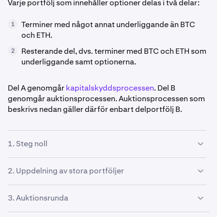
Varje portfölj som innehåller optioner delas i två delar:
Terminer med något annat underliggande än BTC
1
och ETH.
Resterande del, dvs. terminer med BTC och ETH som
2
underliggande samt optionerna.
Del A genomgår
kapitalskyddsprocessen
. Del B
genomgår auktionsprocessen. Auktionsprocessen som
beskrivs nedan gäller därför enbart delportfölj B.
1. Steg noll
Innan den fullständiga auktionsprocessen inleds följer
2. Uppdelning av stora portföljer
systemet Steg noll – en inledande strategi för att minska
komplexiteten i de portföljer som auktioneras.
Stora portföljer delas upp i flera auktioner, eftersom
3. Auktionsrunda
ingen enskild kund sannolikt vill lägga bud på hela
portföljen – men många kunder kan vara villiga att lägga
1