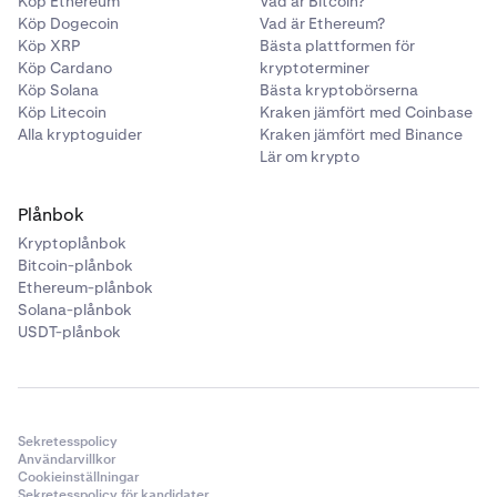
Köp Ethereum
Vad är Bitcoin?
Köp Dogecoin
Vad är Ethereum?
Köp XRP
Bästa plattformen för
Köp Cardano
kryptoterminer
Köp Solana
Bästa kryptobörserna
Köp Litecoin
Kraken jämfört med Coinbase
Alla kryptoguider
Kraken jämfört med Binance
Lär om krypto
Plånbok
Kryptoplånbok
Bitcoin-plånbok
Ethereum-plånbok
Solana-plånbok
USDT-plånbok
Sekretesspolicy
Användarvillkor
Cookieinställningar
Sekretesspolicy för kandidater