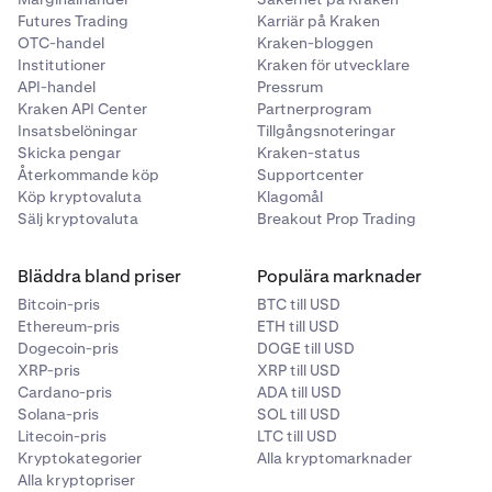
Futures Trading
Karriär på Kraken
OTC-handel
Kraken-bloggen
Institutioner
Kraken för utvecklare
API-handel
Pressrum
Kraken API Center
Partnerprogram
Insatsbelöningar
Tillgångsnoteringar
Skicka pengar
Kraken-status
Återkommande köp
Supportcenter
Köp kryptovaluta
Klagomål
Sälj kryptovaluta
Breakout Prop Trading
Bläddra bland priser
Populära marknader
Bitcoin-pris
BTC till USD
Ethereum-pris
ETH till USD
Dogecoin-pris
DOGE till USD
XRP-pris
XRP till USD
Cardano-pris
ADA till USD
Solana-pris
SOL till USD
Litecoin-pris
LTC till USD
Kryptokategorier
Alla kryptomarknader
Alla kryptopriser