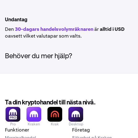
Undantag
Den
30-dagars handelsvolymräknaren
är
alltid i USD
oavsett vilket valutapar som valts.
Behöver du mer hjälp?
Ta din kryptohandel till nästa nivå.
Pro
Kraken
Krak
Desktop
Funktioner
Företag
Marginalhandel
Säkerhet på Kraken