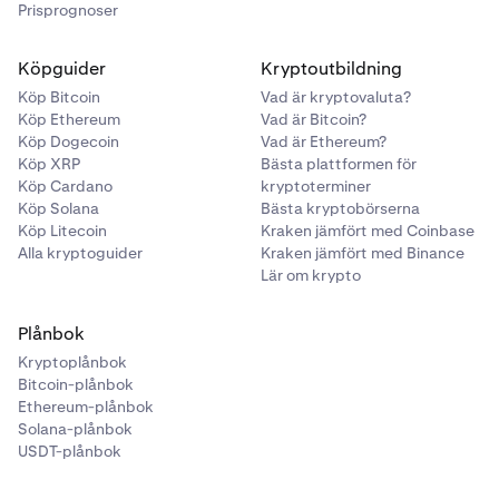
Prisprognoser
Köpguider
Kryptoutbildning
Köp Bitcoin
Vad är kryptovaluta?
Köp Ethereum
Vad är Bitcoin?
Köp Dogecoin
Vad är Ethereum?
Köp XRP
Bästa plattformen för
Köp Cardano
kryptoterminer
Köp Solana
Bästa kryptobörserna
Köp Litecoin
Kraken jämfört med Coinbase
Alla kryptoguider
Kraken jämfört med Binance
Lär om krypto
Plånbok
Kryptoplånbok
Bitcoin-plånbok
Ethereum-plånbok
Solana-plånbok
USDT-plånbok