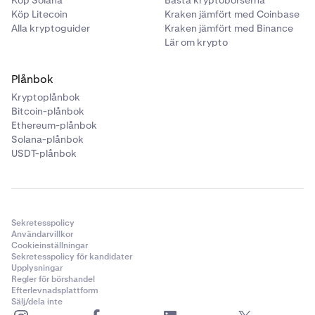
Köp Solana
Bästa kryptobörserna
Köp Litecoin
Kraken jämfört med Coinbase
Alla kryptoguider
Kraken jämfört med Binance
Lär om krypto
Plånbok
Kryptoplånbok
Bitcoin-plånbok
Ethereum-plånbok
Solana-plånbok
USDT-plånbok
Sekretesspolicy
Användarvillkor
Cookieinställningar
Sekretesspolicy för kandidater
Upplysningar
Regler för börshandel
Efterlevnadsplattform
Sälj/dela inte