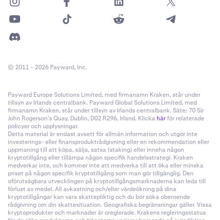
© 2011 – 2026 Payward, Inc.
Payward Europe Solutions Limited, med firmanamn Kraken, står under
tillsyn av Irlands centralbank. Payward Global Solutions Limited, med
firmanamn Kraken, står under tillsyn av Irlands centralbank. Säte: 70 Sir
John Rogerson’s Quay, Dublin, D02 R296, Irland. Klicka
här
för relaterade
policyer och upplysningar.
Detta material är endast avsett för allmän information och utgör inte
investerings- eller finansproduktrådgivning eller en rekommendation eller
uppmaning till att köpa, sälja, satsa (staking) eller inneha någon
kryptotillgång eller tillämpa någon specifik handelsstrategi. Kraken
medverkar inte, och kommer inte att medverka till att öka eller minska
priset på någon specifik kryptotillgång som man gör tillgänglig. Den
oförutsägbara utvecklingen på kryptotillgångsmarknaderna kan leda till
förlust av medel. All avkastning och/eller värdeökning på dina
kryptotillgångar kan vara skattepliktig och du bör söka oberoende
rådgivning om din skattesituation. Geografiska begränsningar gäller. Vissa
kryptoprodukter och marknader är oreglerade. Krakens regleringsstatus