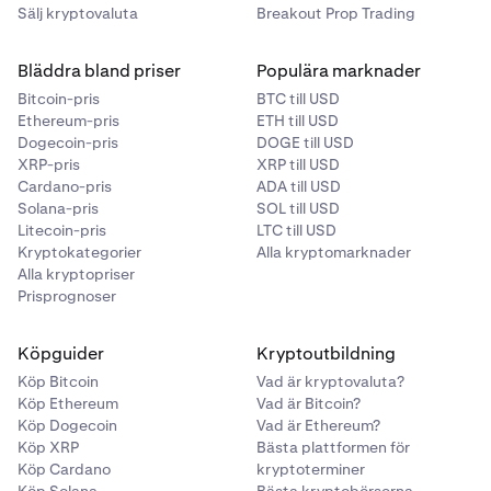
(2FA)
Sälj kryptovaluta
Breakout Prop Trading
Vad är en autentiseringsapp?
Bläddra bland priser
Populära marknader
Risker med att använda en autentiseringsapp
Bitcoin-pris
BTC till USD
Ethereum-pris
ETH till USD
Dogecoin-pris
DOGE till USD
XRP-pris
XRP till USD
Cardano-pris
ADA till USD
Solana-pris
SOL till USD
Litecoin-pris
LTC till USD
Kryptokategorier
Alla kryptomarknader
Alla kryptopriser
Prisprognoser
Köpguider
Kryptoutbildning
Köp Bitcoin
Vad är kryptovaluta?
Köp Ethereum
Vad är Bitcoin?
Köp Dogecoin
Vad är Ethereum?
Köp XRP
Bästa plattformen för
Köp Cardano
kryptoterminer