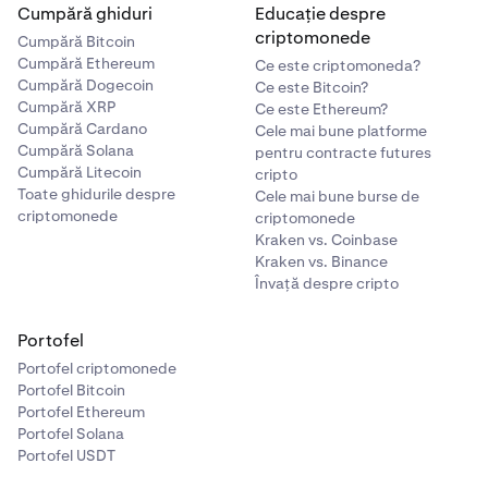
Cumpără ghiduri
Educație despre
criptomonede
Cumpără Bitcoin
Cumpără Ethereum
Ce este criptomoneda?
Cumpără Dogecoin
Ce este Bitcoin?
Cumpără XRP
Ce este Ethereum?
Cumpără Cardano
Cele mai bune platforme
Cumpără Solana
pentru contracte futures
Cumpără Litecoin
cripto
Toate ghidurile despre
Cele mai bune burse de
criptomonede
criptomonede
Kraken vs. Coinbase
Kraken vs. Binance
Învață despre cripto
Portofel
Portofel criptomonede
Portofel Bitcoin
Portofel Ethereum
Portofel Solana
Portofel USDT