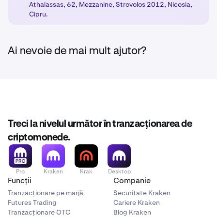
necesari, bucurați-vă de noi capacități de
Athalassas, 62, Mezzanine, Strovolos 2012, Nicosia,
Activați produsele:
După ce finalizați pașii necesari,
4
tranzacționare cu produsele noastre reglementate.
Cipru.
produsele alese de dumneavoastră vor fi deblocate
cu protecțiile de reglementare adecvate, în funcție
de clasificarea clientului dumneavoastră.
Ai nevoie de mai mult ajutor?
Treci la nivelul următor în tranzacționarea de
criptomonede.
Pro
Kraken
Krak
Desktop
Funcții
Companie
Tranzacționare pe marjă
Securitate Kraken
Futures Trading
Cariere Kraken
Tranzacționare OTC
Blog Kraken