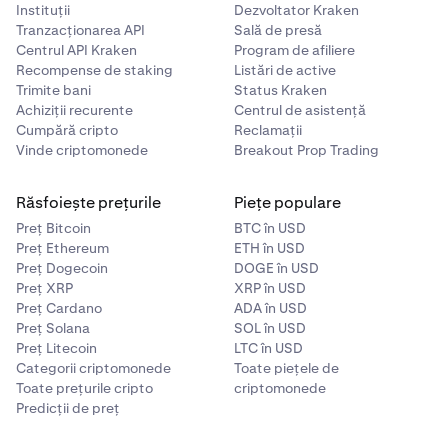
Instituții
Dezvoltator Kraken
Tranzacționarea API
Sală de presă
Centrul API Kraken
Program de afiliere
Recompense de staking
Listări de active
Trimite bani
Status Kraken
Achiziții recurente
Centrul de asistență
Cumpără cripto
Reclamații
Vinde criptomonede
Breakout Prop Trading
Răsfoiește prețurile
Piețe populare
Preț Bitcoin
BTC în USD
Preț Ethereum
ETH în USD
Preț Dogecoin
DOGE în USD
Preț XRP
XRP în USD
Preț Cardano
ADA în USD
Preț Solana
SOL în USD
Preț Litecoin
LTC în USD
Categorii criptomonede
Toate piețele de
Toate prețurile cripto
criptomonede
Predicții de preț