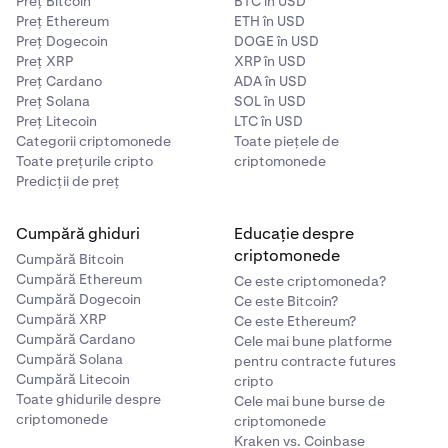
Preț Bitcoin
BTC în USD
Preț Ethereum
ETH în USD
Preț Dogecoin
DOGE în USD
Preț XRP
XRP în USD
Preț Cardano
ADA în USD
Preț Solana
SOL în USD
Preț Litecoin
LTC în USD
Categorii criptomonede
Toate piețele de
Toate prețurile cripto
criptomonede
Predicții de preț
Cumpără ghiduri
Educație despre
criptomonede
Cumpără Bitcoin
Cumpără Ethereum
Ce este criptomoneda?
Cumpără Dogecoin
Ce este Bitcoin?
Cumpără XRP
Ce este Ethereum?
Cumpără Cardano
Cele mai bune platforme
Cumpără Solana
pentru contracte futures
Cumpără Litecoin
cripto
Toate ghidurile despre
Cele mai bune burse de
criptomonede
criptomonede
Kraken vs. Coinbase