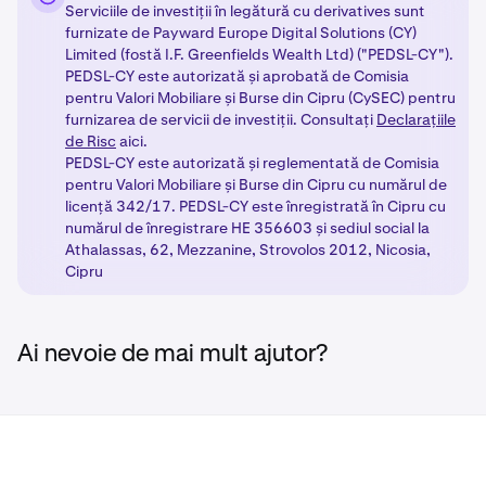
Serviciile de investiții în legătură cu derivatives sunt
Furnizați informațiile fiscale:
Trimiteți TIN-ul
3
Activarea produselor:
După ce finalizați pașii
3
furnizate de Payward Europe Digital Solutions (CY)
dumneavoastră pentru a respecta cerințele de
necesari, produsele alese de dumneavoastră vor fi
Limited (fostă I.F. Greenfields Wealth Ltd) ("PEDSL-CY").
reglementare.
deblocate cu protecțiile de reglementare adecvate,
PEDSL-CY este autorizată și aprobată de Comisia
pentru Valori Mobiliare și Burse din Cipru (CySEC) pentru
Accesați produse noi:
După ce ați finalizat pașii
în funcție de clasificarea dumneavoastră ca și client.
4
furnizarea de servicii de investiții. Consultați
Declarațiile
necesari, bucurați-vă de noi capacități de
de Risc
aici.
tranzacționare cu produsele noastre reglementate.
PEDSL-CY este autorizată și reglementată de Comisia
pentru Valori Mobiliare și Burse din Cipru cu numărul de
licență 342/17. PEDSL-CY este înregistrată în Cipru cu
numărul de înregistrare HE 356603 și sediul social la
Athalassas, 62, Mezzanine, Strovolos 2012, Nicosia,
Cipru
Ai nevoie de mai mult ajutor?