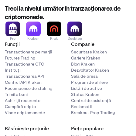
Treci la nivelul următor în tranzacționarea de
criptomonede.
Pro
Kraken
Krak
Desktop
Funcții
Companie
Tranzacționare pe marjă
Securitate Kraken
Futures Trading
Cariere Kraken
Tranzacționare OTC
Blog Kraken
Instituții
Dezvoltator Kraken
Tranzacționarea API
Sală de presă
Centrul API Kraken
Program de afiliere
Recompense de staking
Listări de active
Trimite bani
Status Kraken
Achiziții recurente
Centrul de asistență
Cumpără cripto
Reclamații
Vinde criptomonede
Breakout Prop Trading
Răsfoiește prețurile
Piețe populare