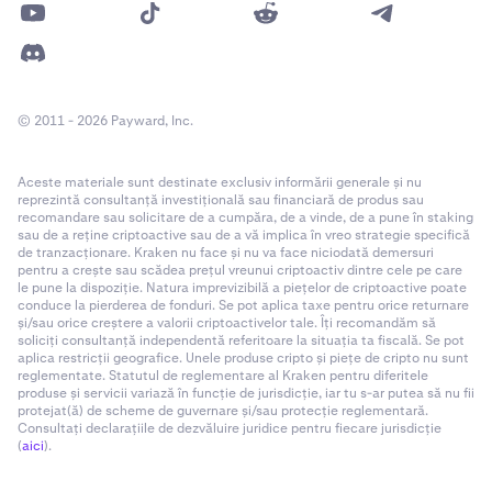
© 2011 - 2026 Payward, Inc.
Aceste materiale sunt destinate exclusiv informării generale și nu
reprezintă consultanță investițională sau financiară de produs sau
recomandare sau solicitare de a cumpăra, de a vinde, de a pune în staking
sau de a reține criptoactive sau de a vă implica în vreo strategie specifică
de tranzacționare. Kraken nu face și nu va face niciodată demersuri
pentru a crește sau scădea prețul vreunui criptoactiv dintre cele pe care
le pune la dispoziție. Natura imprevizibilă a piețelor de criptoactive poate
conduce la pierderea de fonduri. Se pot aplica taxe pentru orice returnare
și/sau orice creștere a valorii criptoactivelor tale. Îți recomandăm să
soliciți consultanță independentă referitoare la situația ta fiscală. Se pot
aplica restricții geografice. Unele produse cripto și piețe de cripto nu sunt
reglementate. Statutul de reglementare al Kraken pentru diferitele
produse și servicii variază în funcție de jurisdicție, iar tu s-ar putea să nu fii
protejat(ă) de scheme de guvernare și/sau protecție reglementară.
Consultați declarațiile de dezvăluire juridice pentru fiecare jurisdicție
(
aici
).