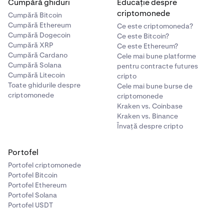
Cumpără ghiduri
Educație despre
criptomonede
Cumpără Bitcoin
Cumpără Ethereum
Ce este criptomoneda?
Cumpără Dogecoin
Ce este Bitcoin?
Cumpără XRP
Ce este Ethereum?
Cumpără Cardano
Cele mai bune platforme
Cumpără Solana
pentru contracte futures
Cumpără Litecoin
cripto
Toate ghidurile despre
Cele mai bune burse de
criptomonede
criptomonede
Kraken vs. Coinbase
Kraken vs. Binance
Învață despre cripto
Portofel
Portofel criptomonede
Portofel Bitcoin
Portofel Ethereum
Portofel Solana
Portofel USDT