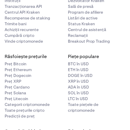
Instituții
Dezvoltator Kraken
Tranzacționarea API
Sală de presă
Centrul API Kraken
Program de afiliere
Recompense de staking
Listări de active
Pentru a afla mai multe despre limitele de achiziție netă
Trimite bani
Status Kraken
și pentru a vedea exemple despre cum funcționează, vă
Achiziții recurente
Centrul de asistență
rugăm să consultați acest
articol de asistență.
Cumpără cripto
Reclamații
Vinde criptomonede
Breakout Prop Trading
Pentru a înțelege criteriile de eligibilitate pentru Client
Permis, Investitor Acreditat și Investitor Eligibil, vă rugăm
să consultați acest
articol de asistență
.
Răsfoiește prețurile
Piețe populare
Preț Bitcoin
BTC în USD
Preț Ethereum
ETH în USD
Preț Dogecoin
DOGE în USD
Preț XRP
XRP în USD
Preț Cardano
ADA în USD
Preț Solana
SOL în USD
Preț Litecoin
LTC în USD
Categorii criptomonede
Toate piețele de
Toate prețurile cripto
criptomonede
Predicții de preț