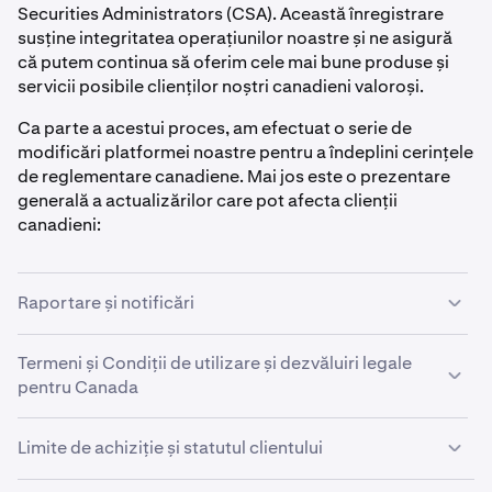
Securities Administrators (CSA). Această înregistrare
susține integritatea operațiunilor noastre și ne asigură
că putem continua să oferim cele mai bune produse și
servicii posibile clienților noștri canadieni valoroși.
Ca parte a acestui proces, am efectuat o serie de
modificări platformei noastre pentru a îndeplini cerințele
de reglementare canadiene. Mai jos este o prezentare
generală a actualizărilor care pot afecta clienții
canadieni:
Raportare și notificări
Clienții canadieni vor primi extrase de cont lunar. În
Termeni și Condiții de utilizare și dezvăluiri legale
fiecare lună, clienții vor primi un extras care acoperă
pentru Canada
activitatea din luna precedentă.
Avem Termeni și Condiții de utilizare separați pentru
Kraken va trimite, de asemenea, e-mailuri clienților care
Limite de achiziție și statutul clientului
clienții canadieni, împreună cu o serie de dezvăluiri
au depășit un prag de pierdere recomandat, pe care îl
legale specifice Canadei disponibile pe site-ul nostru