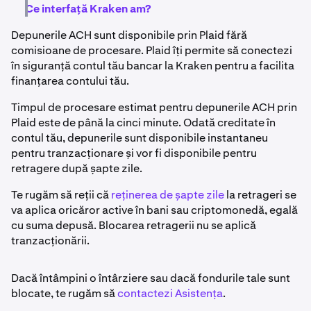
Ce interfață Kraken am?
Depunerile ACH sunt disponibile prin Plaid fără
comisioane de procesare. Plaid îți permite să conectezi
în siguranță contul tău bancar la Kraken pentru a facilita
finanțarea contului tău.
Timpul de procesare estimat pentru depunerile ACH prin
Plaid este de până la cinci minute. Odată creditate în
contul tău, depunerile sunt disponibile instantaneu
pentru tranzacționare și vor fi disponibile pentru
retragere după șapte zile.
Te rugăm să reții că
reținerea de șapte zile
la retrageri se
va aplica oricăror active în bani sau criptomonedă, egală
cu suma depusă. Blocarea retragerii nu se aplică
tranzacționării.
Dacă întâmpini o întârziere sau dacă fondurile tale sunt
blocate, te rugăm să
contactezi Asistența
.