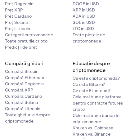
ta ar trebui să
se proceseze în câteva minute
; dacă
Preț Dogecoin
DOGE în USD
Preț XRP
XRP în USD
întâmpini întârzieri, te rugăm să
contactezi echipa
Preț Cardano
ADA în USD
noastră de asistență
.
Preț Solana
SOL în USD
Preț Litecoin
LTC în USD
Categorii criptomonede
Toate piețele de
Toate prețurile cripto
criptomonede
Predicții de preț
Cumpără ghiduri
Educație despre
criptomonede
Cumpără Bitcoin
Cumpără Ethereum
Ce este criptomoneda?
Cumpără Dogecoin
Ce este Bitcoin?
Cumpără XRP
Ce este Ethereum?
Cumpără Cardano
Cele mai bune platforme
Cumpără Solana
pentru contracte futures
Cumpără Litecoin
cripto
Toate ghidurile despre
Cele mai bune burse de
criptomonede
criptomonede
Kraken vs. Coinbase
Kraken vs. Binance