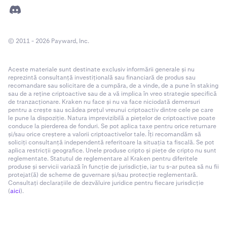
© 2011 - 2026 Payward, Inc.
Aceste materiale sunt destinate exclusiv informării generale și nu
reprezintă consultanță investițională sau financiară de produs sau
recomandare sau solicitare de a cumpăra, de a vinde, de a pune în staking
sau de a reține criptoactive sau de a vă implica în vreo strategie specifică
de tranzacționare. Kraken nu face și nu va face niciodată demersuri
pentru a crește sau scădea prețul vreunui criptoactiv dintre cele pe care
le pune la dispoziție. Natura imprevizibilă a piețelor de criptoactive poate
conduce la pierderea de fonduri. Se pot aplica taxe pentru orice returnare
și/sau orice creștere a valorii criptoactivelor tale. Îți recomandăm să
soliciți consultanță independentă referitoare la situația ta fiscală. Se pot
aplica restricții geografice. Unele produse cripto și piețe de cripto nu sunt
reglementate. Statutul de reglementare al Kraken pentru diferitele
produse și servicii variază în funcție de jurisdicție, iar tu s-ar putea să nu fii
protejat(ă) de scheme de guvernare și/sau protecție reglementară.
Consultați declarațiile de dezvăluire juridice pentru fiecare jurisdicție
(
aici
).