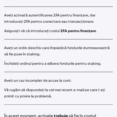
Selectați activul pe care doriți să-l faceți stake din
2
lista de active disponibile. Sau puteți face clic pe
butonul
Stake
și utilizați funcția de căutare.
Aveți activată autentificarea 2FA pentru finanțare, dar
introduceți 2FA pentru conectare sau tranzacționare.
Introduceți suma activului pe care doriți să-l faceți
3
stake.
Asigurați-vă că introduceți codul
2FA pentru finanțare
.
Dacă este disponibil pentru activul selectat, alegeți
4
staking
Bonded
sau
Flexible
.
Aveți un ordin deschis care împiedică fondurile dumneavoastră
Unele active vor oferi atât un termen
Bonded
, cât
să fie puse în staking.
și un termen
Flexible
. Pentru a afla mai multe
Închideți ordinul pentru a elibera fondurile pentru staking.
despre diferență, vizitați
articolul nostru de
introducere în stakingul On-Chain.
Aveți un caz incomplet de acces la cont.
Odată gata, faceți clic pe
Stake
. Fondurile
5
dumneavoastră sunt acum inițiate pentru staking.
Vă rugăm să răspundeți la cel mai recent e-mail pe care l-ați
Veți vedea această intrare făcând clic pe
Earn >
primit cu privire la problemă.
Accesați portofoliul dumneavoastră
. O puteți
vizualiza și sub
Istoric > Registru
. Faceți clic pe
câmp pentru detalii suplimentare.
În acest moment, activele
trebuie
să fie în contul