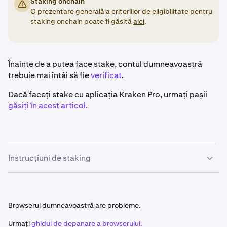
Staking onchain
O prezentare generală a criteriilor de eligibilitate pentru
staking onchain poate fi găsită
aici
.
Înainte de a putea face stake, contul dumneavoastră
trebuie mai întâi să fie
verificat
.
Dacă faceți stake cu aplicația Kraken Pro, urmați pașii
găsiți în acest articol.
Instrucțiuni de staking
După ce v-ați conectat, faceți clic pe butonul
Earn
1
din bara laterală din stânga.
Browserul dumneavoastră are probleme.
Urmați
ghidul de depanare a browserului.