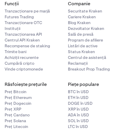
Funcții
Companie
Tranzacționare pe marjă
Securitate Kraken
Futures Trading
Cariere Kraken
Tranzacționare OTC
Blog Kraken
Instituții
Dezvoltator Kraken
Tranzacționarea API
Sală de presă
Centrul API Kraken
Program de afiliere
Recompense de staking
Listări de active
Trimite bani
Status Kraken
Achiziții recurente
Centrul de asistență
Cumpără cripto
Reclamații
Vinde criptomonede
Breakout Prop Trading
Răsfoiește prețurile
Piețe populare
Preț Bitcoin
BTC în USD
Preț Ethereum
ETH în USD
Preț Dogecoin
DOGE în USD
Preț XRP
XRP în USD
Preț Cardano
ADA în USD
Preț Solana
SOL în USD
Preț Litecoin
LTC în USD