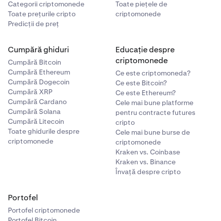
Categorii criptomonede
Toate piețele de
Toate prețurile cripto
criptomonede
Predicții de preț
Cumpără ghiduri
Educație despre
criptomonede
Cumpără Bitcoin
Cumpără Ethereum
Ce este criptomoneda?
Cumpără Dogecoin
Ce este Bitcoin?
Cumpără XRP
Ce este Ethereum?
Cumpără Cardano
Cele mai bune platforme
Cumpără Solana
pentru contracte futures
Cumpără Litecoin
cripto
Toate ghidurile despre
Cele mai bune burse de
criptomonede
criptomonede
Kraken vs. Coinbase
Kraken vs. Binance
Învață despre cripto
Portofel
Portofel criptomonede
Portofel Bitcoin