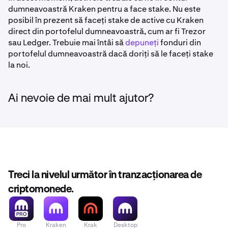
dumneavoastră Kraken pentru a face stake. Nu este
Vizualizare portofoliu:
posibil în prezent să faceți stake de active cu Kraken
direct din portofelul dumneavoastră, cum ar fi Trezor
Vizualizare Registru Istoric:
sau Ledger. Trebuie mai întâi să
depuneți
fonduri din
portofelul dumneavoastră dacă doriți să le faceți stake
Odată ce ați primit suma dorită de recompense,
6
la noi.
puteți 'Unstake'.
Ai nevoie de mai mult ajutor?
Treci la nivelul următor în tranzacționarea de
criptomonede.
Pro
Kraken
Krak
Desktop