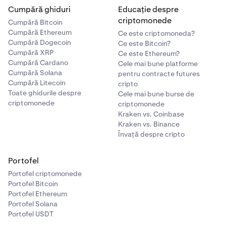
ZEX.
Cumpără ghiduri
Educație despre
criptomonede
Cumpără Bitcoin
Tranzacționarea instrumentelor financiare derivate
•
xStocks
nu sunt disponibile în Canada.
Cumpără Ethereum
Ce este criptomoneda?
Cumpără Dogecoin
•
Ce este Bitcoin?
IPO-ul SpaceX prin xStocks nu este disponibil pentru
Serviciile de brokeraj sunt furnizate de NinjaTrader
Cumpără XRP
Ce este Ethereum?
clienții din Canada.
Clearing, LLC, care își desfășoară activitatea sub numele
Cumpără Cardano
Cele mai bune platforme
de Kraken Derivatives US, comerciant de contracte
Cumpără Solana
pentru contracte futures
futures înregistrat la Comisia pentru Comerțul cu
Cumpără Litecoin
cripto
Toate ghidurile despre
Contracte Futures (CFTC) și membru al Asociației
Cele mai bune burse de
criptomonede
criptomonede
Naționale pentru Contracte Futures (NFA ID #0309379).
Kraken vs. Coinbase
Kraken vs. Binance
Cerințele pentru tranzacționarea cu marje
Învață despre cripto
•
Tranzacționarea în marjă este disponibilă
clienților
Portofel
retail din SUA
eligibili și clienților din SUA care se
Portofel criptomonede
autocertifică drept
Participant Eligibil la Contract
Portofel Bitcoin
(ECP)
.
Portofel Ethereum
Portofel Solana
Portofel USDT
Restricții de câștig