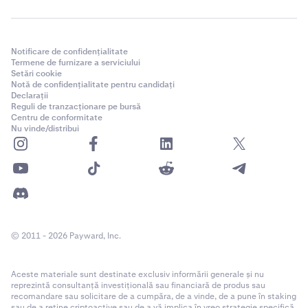
•
Clienții din SUA (cu excepția
Investitorilor Acreditați
din SUA
) nu pot utiliza
Recompense opt-in.
Notificare de confidențialitate
•
Funcția de recompense de pe Kraken
este
Termene de furnizare a serviciului
Setări cookie
disponibilă doar în anumite state din SUA.
Notă de confidențialitate pentru candidați
Declarații
•
Staking-ul Flare (FLR) nu este disponibil în SUA.
Reguli de tranzacționare pe bursă
Centru de conformitate
Nu vinde/distribui
Limitările xStocks:
•
xStocks
nu
sunt disponibile în Statele Unite.
•
IPO-ul SpaceX prin xStocks nu este disponibil
clienților din Statele Unite.
© 2011 - 2026 Payward, Inc.
Aceste materiale sunt destinate exclusiv informării generale și nu
reprezintă consultanță investițională sau financiară de produs sau
recomandare sau solicitare de a cumpăra, de a vinde, de a pune în staking
sau de a reține criptoactive sau de a vă implica în vreo strategie specifică