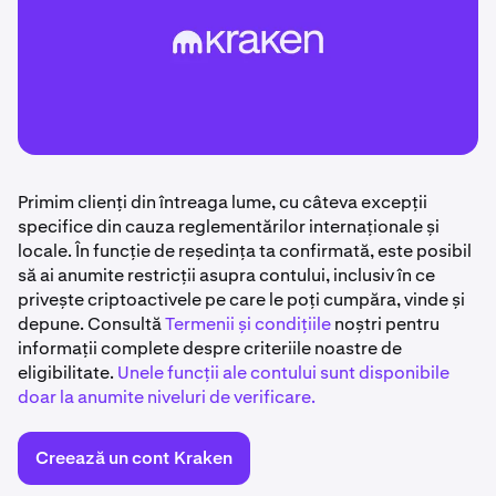
Primim clienți din întreaga lume, cu câteva excepții
specifice din cauza reglementărilor internaționale și
locale. În funcție de reședința ta confirmată, este posibil
să ai anumite restricții asupra contului, inclusiv în ce
privește criptoactivele pe care le poți cumpăra, vinde și
depune. Consultă
Termenii și condițiile
noștri pentru
informații complete despre criteriile noastre de
eligibilitate.
Unele funcții ale contului sunt disponibile
doar la anumite niveluri de verificare.
Creează un cont Kraken