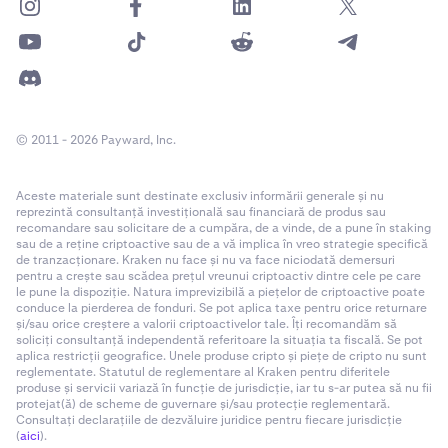
© 2011 - 2026 Payward, Inc.
Aceste materiale sunt destinate exclusiv informării generale și nu
reprezintă consultanță investițională sau financiară de produs sau
recomandare sau solicitare de a cumpăra, de a vinde, de a pune în staking
sau de a reține criptoactive sau de a vă implica în vreo strategie specifică
de tranzacționare. Kraken nu face și nu va face niciodată demersuri
pentru a crește sau scădea prețul vreunui criptoactiv dintre cele pe care
le pune la dispoziție. Natura imprevizibilă a piețelor de criptoactive poate
conduce la pierderea de fonduri. Se pot aplica taxe pentru orice returnare
și/sau orice creștere a valorii criptoactivelor tale. Îți recomandăm să
soliciți consultanță independentă referitoare la situația ta fiscală. Se pot
aplica restricții geografice. Unele produse cripto și piețe de cripto nu sunt
reglementate. Statutul de reglementare al Kraken pentru diferitele
produse și servicii variază în funcție de jurisdicție, iar tu s-ar putea să nu fii
protejat(ă) de scheme de guvernare și/sau protecție reglementară.
Consultați declarațiile de dezvăluire juridice pentru fiecare jurisdicție
(
aici
).