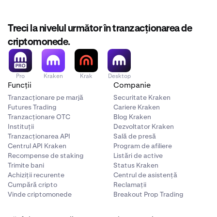
Treci la nivelul următor în tranzacționarea de
criptomonede.
Pro
Kraken
Krak
Desktop
Funcții
Companie
Tranzacționare pe marjă
Securitate Kraken
Futures Trading
Cariere Kraken
Tranzacționare OTC
Blog Kraken
Instituții
Dezvoltator Kraken
Tranzacționarea API
Sală de presă
Centrul API Kraken
Program de afiliere
Recompense de staking
Listări de active
Trimite bani
Status Kraken
Achiziții recurente
Centrul de asistență
Cumpără cripto
Reclamații
Vinde criptomonede
Breakout Prop Trading