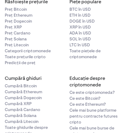
Răsfoiește prețurile
Piețe populare
Preț Bitcoin
BTC în USD
Preț Ethereum
ETH în USD
Preț Dogecoin
DOGE în USD
Preț XRP
XRP în USD
Preț Cardano
ADA în USD
Preț Solana
SOL în USD
Preț Litecoin
LTC în USD
Categorii criptomonede
Toate piețele de
Toate prețurile cripto
criptomonede
Predicții de preț
Cumpără ghiduri
Educație despre
criptomonede
Cumpără Bitcoin
Cumpără Ethereum
Ce este criptomoneda?
Cumpără Dogecoin
Ce este Bitcoin?
Cumpără XRP
Ce este Ethereum?
Cumpără Cardano
Cele mai bune platforme
Cumpără Solana
pentru contracte futures
Cumpără Litecoin
cripto
Toate ghidurile despre
Cele mai bune burse de