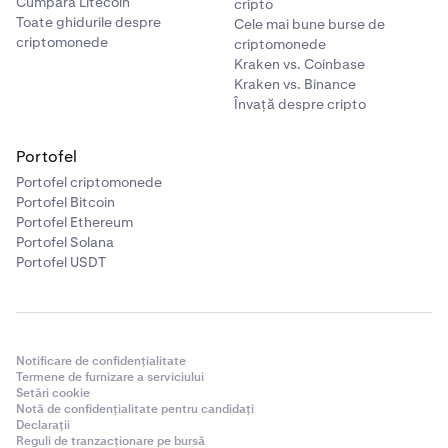
Cumpără Litecoin
cripto
Toate ghidurile despre
Cele mai bune burse de
criptomonede
criptomonede
După confirmare, va apărea ecranul de reușită.
5
Kraken vs. Coinbase
Monedele tale Bitcoin au fost puse în staking și vor
Kraken vs. Binance
câștiga recompense săptămânale!
Învață despre cripto
Portofel
Portofel criptomonede
După confirmare, va apărea ecranul de reușită.
6
Portofel Bitcoin
Monedele tale Bitcoin au fost puse în staking și vor
Portofel Ethereum
câștiga recompense săptămânale!
Portofel Solana
Portofel USDT
Notificare de confidențialitate
Termene de furnizare a serviciului
Setări cookie
Notă de confidențialitate pentru candidați
Declarații
Reguli de tranzacționare pe bursă