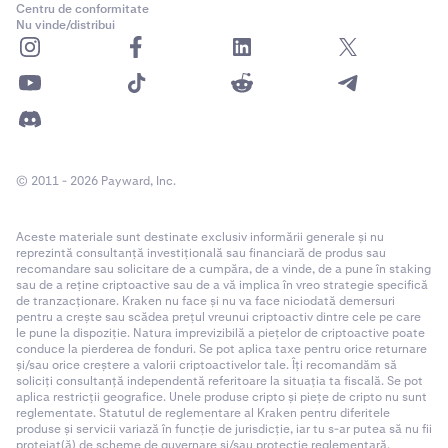
Centru de conformitate
Nu vinde/distribui
© 2011 - 2026 Payward, Inc.
Aceste materiale sunt destinate exclusiv informării generale și nu
reprezintă consultanță investițională sau financiară de produs sau
recomandare sau solicitare de a cumpăra, de a vinde, de a pune în staking
sau de a reține criptoactive sau de a vă implica în vreo strategie specifică
de tranzacționare. Kraken nu face și nu va face niciodată demersuri
pentru a crește sau scădea prețul vreunui criptoactiv dintre cele pe care
le pune la dispoziție. Natura imprevizibilă a piețelor de criptoactive poate
conduce la pierderea de fonduri. Se pot aplica taxe pentru orice returnare
și/sau orice creștere a valorii criptoactivelor tale. Îți recomandăm să
soliciți consultanță independentă referitoare la situația ta fiscală. Se pot
aplica restricții geografice. Unele produse cripto și piețe de cripto nu sunt
reglementate. Statutul de reglementare al Kraken pentru diferitele
produse și servicii variază în funcție de jurisdicție, iar tu s-ar putea să nu fii
protejat(ă) de scheme de guvernare și/sau protecție reglementară.