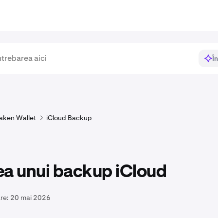
Î
aken Wallet
iCloud Backup
ea unui backup iCloud
re:
20 mai 2026