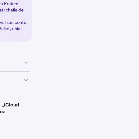
tru Kraken
ți cheile de
ivul sau contul
llet, chiar
rtofel nou cu
let, urmați
l „iCloud
rca
sus.
ack up with
cloud
ud).