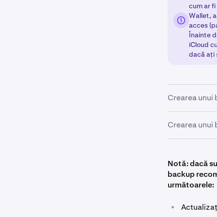
cum ar fi
Wallet, 
acces (pa
Înainte d
iCloud c
dacă ați 
Crearea unui b
Dacă creați u
Crearea unui b
o Secret Reco
Dacă ați crea
acești pași:
Descărcați
1
Notă: dacă sun
backup recom
Atingeți 
2
următoarele:
Deschideți
1
Pe ecranul
3
Căutați m
2
•
Actualizaț
iCloud
(Fa
recomanda