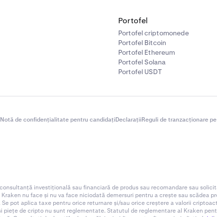
Portofel
Portofel criptomonede
Portofel Bitcoin
Portofel Ethereum
Portofel Solana
Portofel USDT
Notă de confidențialitate pentru candidați
Declarații
Reguli de tranzacționare pe
 consultanță investițională sau financiară de produs sau recomandare sau solicit
. Kraken nu face și nu va face niciodată demersuri pentru a crește sau scădea preț
 Se pot aplica taxe pentru orice returnare și/sau orice creștere a valorii criptoa
 și piețe de cripto nu sunt reglementate. Statutul de reglementare al Kraken pentru d