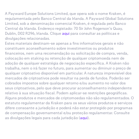
A Payward Europe Solutions Limited, que opera sob o nome Kraken, é
regulamentada pelo Banco Central da Irlanda. A Payward Global Solutions
Limited, sob a denominação comercial Kraken, é regulada pelo Banco
Central da Irlanda. Endereço registado: 70 Sir John Rogerson’s Quay,
Dublin, D02 R296, Irlanda. Clique
aqui
para consultar as políticas e
divulgações relacionadas.
Estes materiais destinam-se apenas a fins informativos gerais e não
constituem aconselhamento sobre investimentos ou produtos
financeiros, nem uma recomendação ou solicitação de compra, venda,
colocação em staking ou retenção de qualquer criptomoeda nem de
adoção de qualquer estratégia de negociação específica. A Kraken não
trabalha, nem o irá fazer no futuro, para aumentar ou diminuir o preço de
qualquer criptoativo disponível em particular. A natureza imprevisível dos
mercados de criptoativos pode resultar na perda de fundos. Poderão ser
cobrados impostos sobre qualquer retorno e/ou aumento no valor dos
seus criptoativos, pelo que deve procurar aconselhamento independente
relativo à sua situação fiscal. Podem aplicar-se restrições geográficas.
Alguns produtos e mercados de criptomoedas não são regulamentados. O
estatuto regulamentar da Kraken para os seus vários produtos e serviços
difere consoante a jurisdição e poderá não estar protegido por programas
de compensação governamental e/ou proteção regulamentar. Consulte
as divulgações legais para cada jurisdição (
aqui
).