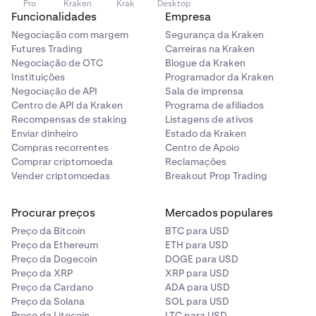
Pro
Kraken
Krak
Desktop
Funcionalidades
Empresa
Negociação com margem
Segurança da Kraken
Futures Trading
Carreiras na Kraken
Negociação de OTC
Blogue da Kraken
Instituições
Programador da Kraken
Negociação de API
Sala de imprensa
Centro de API da Kraken
Programa de afiliados
Recompensas de staking
Listagens de ativos
Enviar dinheiro
Estado da Kraken
Compras recorrentes
Centro de Apoio
Comprar criptomoeda
Reclamações
Vender criptomoedas
Breakout Prop Trading
Procurar preços
Mercados populares
Preço da Bitcoin
BTC para USD
Preço da Ethereum
ETH para USD
Preço da Dogecoin
DOGE para USD
Preço da XRP
XRP para USD
Preço da Cardano
ADA para USD
Preço da Solana
SOL para USD
Preço da Litecoin
LTC para USD