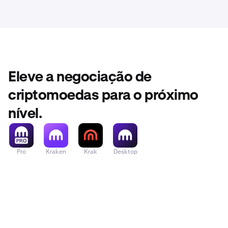
Criptomoedas v
opção.
Fiat/Stablecoin
Criptomoedas v
Criptomoeda
Eleve a negociação de
criptomoedas para o próximo
nível.
Pro
Kraken
Krak
Desktop