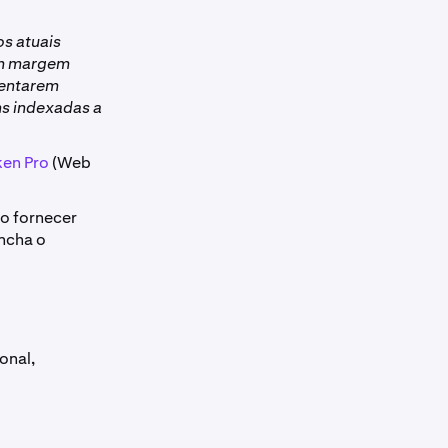
os atuais
com margem
tentarem
ns indexadas a
ken Pro
(Web
io fornecer
encha o
onal,