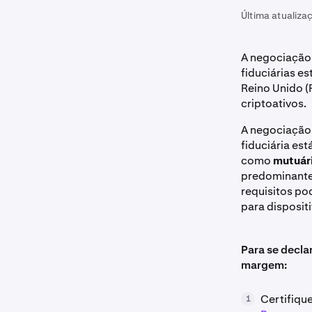
Última atualiza
A negociação
fiduciárias es
Reino Unido (
criptoativos.
A negociação
fiduciária es
como
mutuári
predominant
requisitos po
para disposit
Para se decla
margem:
Certifiqu
1