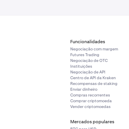
s.
BTC/USD
Aplicam-se restrições
s.
BTC/ETH
Não se aplicam
restrições
Funcionalidades
Negociação com margem
Futures Trading
Negociação de OTC
Instituições
Negociação de API
Centro de API da Kraken
Recompensas de staking
Enviar dinheiro
Compras recorrentes
Comprar criptomoeda
Vender criptomoedas
Mercados populares