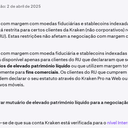
ção:
2 de abril de 2025
 com margem com moedas fiduciárias e stablecoins indexad
tá restrita para certos clientes da Kraken (não corporativos) 
RU). Estas restrições não afetam a negociação com margem 
 com margem com moeda fiduciária e stablecoins indexada
tá disponível apenas para clientes do RU que declararam que s
os de elevado património líquido
ou que utilizem margem tot
emente para
fins comerciais
. Os clientes do RU que cumprem
dem declarar o seu estatuto através do Kraken Pro na Web ou
ivos móveis.
rar mutuário de elevado património líquido para a negociaç
e-se de que sua conta Kraken está verificada para o
nível Inte