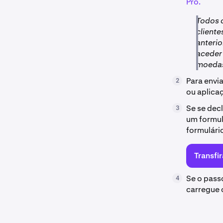
Pro.
Todos o
client
anterio
aceder
moedas 
Para envia
2
ou aplicaç
Se se dec
3
um formulá
formulári
Transfi
Se o passo
4
carregue 