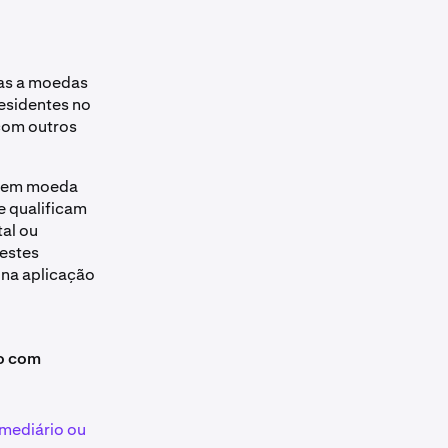
as a moedas
residentes no
com outros
s em moeda
e qualificam
al ou
 estes
 na aplicação
ão com
rmediário ou