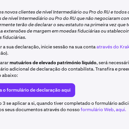
s novos clientes de nível Intermediário ou Pro do RU e todos 
es de nível Intermediário ou Pro do RU que não negociaram 
rmente terão de declarar o seu estatuto na primeira vez que 
 a extensões de margem em moedas fiduciárias ou stablecoi
fiduciárias.
r a sua declaração, inicie sessão na sua conta
através do Kra
ão).
larar
mutuários de elevado património líquido
, será necessár
rio adicional de declaração do contabilista. Transfira e pre
o abaixo:
ra o formulário de declaração aqui
 3 se aplicar a si, quando tiver completado o formulário adici
os seus documentos através do nosso
formulário Web, aqui.