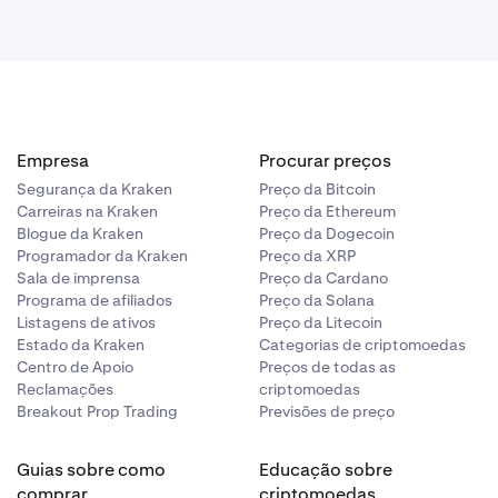
Não se aplicam
restrições
Não se aplicam
restrições
Empresa
Procurar preços
Segurança da Kraken
Preço da Bitcoin
Carreiras na Kraken
Preço da Ethereum
Blogue da Kraken
Preço da Dogecoin
Programador da Kraken
Preço da XRP
Sala de imprensa
Preço da Cardano
Programa de afiliados
Preço da Solana
Listagens de ativos
Preço da Litecoin
Estado da Kraken
Categorias de criptomoedas
Centro de Apoio
Preços de todas as
Reclamações
criptomoedas
Breakout Prop Trading
Previsões de preço
Guias sobre como
Educação sobre
comprar
criptomoedas