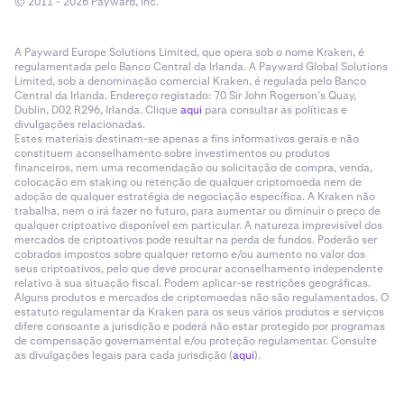
© 2011 - 2026 Payward, Inc.
A Payward Europe Solutions Limited, que opera sob o nome Kraken, é
regulamentada pelo Banco Central da Irlanda. A Payward Global Solutions
Limited, sob a denominação comercial Kraken, é regulada pelo Banco
Central da Irlanda. Endereço registado: 70 Sir John Rogerson’s Quay,
Dublin, D02 R296, Irlanda. Clique
aqui
para consultar as políticas e
divulgações relacionadas.
Estes materiais destinam-se apenas a fins informativos gerais e não
constituem aconselhamento sobre investimentos ou produtos
financeiros, nem uma recomendação ou solicitação de compra, venda,
colocação em staking ou retenção de qualquer criptomoeda nem de
adoção de qualquer estratégia de negociação específica. A Kraken não
trabalha, nem o irá fazer no futuro, para aumentar ou diminuir o preço de
qualquer criptoativo disponível em particular. A natureza imprevisível dos
mercados de criptoativos pode resultar na perda de fundos. Poderão ser
cobrados impostos sobre qualquer retorno e/ou aumento no valor dos
seus criptoativos, pelo que deve procurar aconselhamento independente
relativo à sua situação fiscal. Podem aplicar-se restrições geográficas.
Alguns produtos e mercados de criptomoedas não são regulamentados. O
estatuto regulamentar da Kraken para os seus vários produtos e serviços
difere consoante a jurisdição e poderá não estar protegido por programas
de compensação governamental e/ou proteção regulamentar. Consulte
as divulgações legais para cada jurisdição (
aqui
).