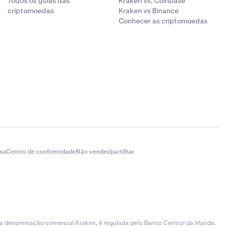
Todos os guias das
Kraken vs. Coinbase
criptomoedas
Kraken vs Binance
Conhecer as criptomoedas
sa
Centro de conformidade
Não vender/partilhar
 a denominação comercial Kraken, é regulada pelo Banco Central da Irlanda.