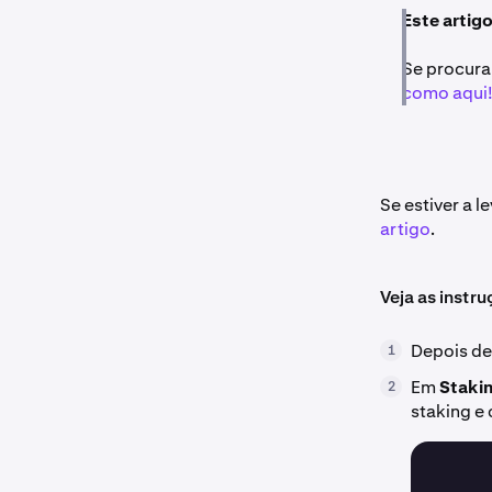
Este artigo
Se procura
como aqui
Se estiver a 
artigo
.
Veja as instr
Depois de 
1
Em
Staki
2
staking e