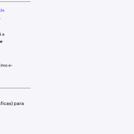
 de
.
á a
de
timo e-
áficas) para