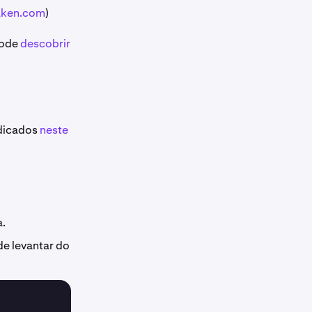
aken.com
)
pode
descobrir
ndicados
neste
a.
nde levantar do