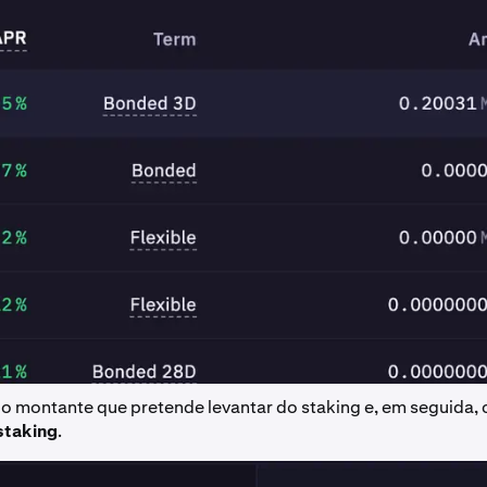
 o montante que pretende levantar do staking e, em seguida, 
staking
.