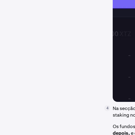
Na secçã
4
staking no
Os fundos
depois,
e