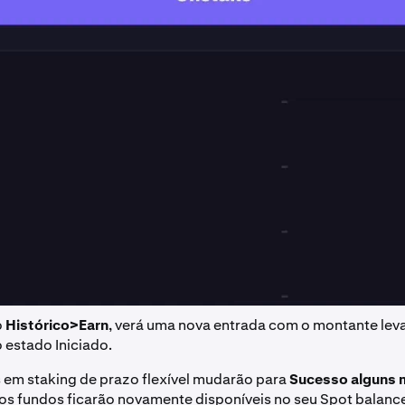
o
Histórico>Earn
, verá uma nova entrada com o montante lev
 estado Iniciado.
 em staking de prazo flexível mudarão para
Sucesso alguns 
 os fundos ficarão novamente disponíveis no seu Spot balance