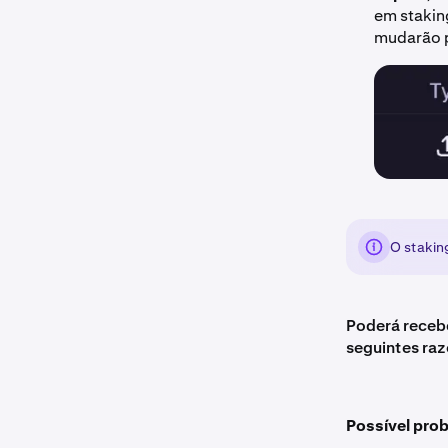
em stakin
mudarão p
O stakin
Poderá recebe
seguintes raz
Possível pro