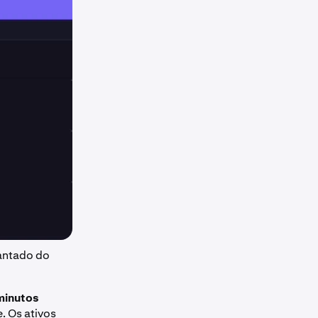
antado do
minutos
. Os ativos