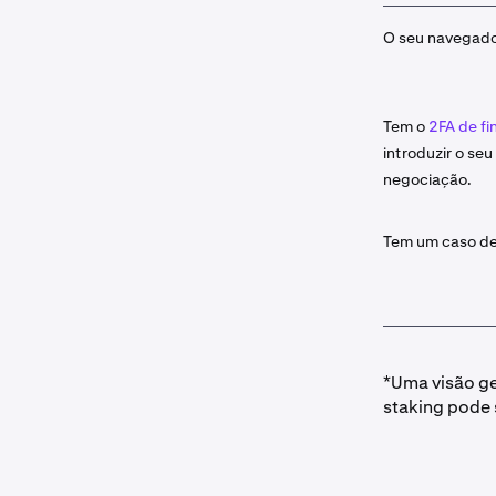
O seu navegado
Tem o
2FA de f
introduzir o seu
negociação.
Tem um caso de
*Uma visão ger
staking pode