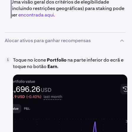
Uma visão geral dos critérios de elegibilidade
(incluindo restrições geográficas) para staking pode
ser
encontrada aqui.
Alocar ativos para ganhar recompensas
Toque no ícone
Portfolio
na parte inferior do ecrã e
1
toque no botão
Earn
.