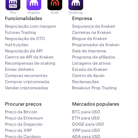
Selecione o ativo que deseja desaplicar ou
desalocar. Em seguida, toque no botão
Pro
Kraken
Krak
Desktop
Funcionalidades
Empresa
Desaplicar/Desalocar
na parte inferior do ecrã.
Negociação com margem
Segurança da Kraken
Futures Trading
Carreiras na Kraken
Introduza a quantidade que deseja desalocar e, em
3
Negociação de OTC
Blogue da Kraken
seguida, toque em
Rever
.
Instituições
Programador da Kraken
Negociação de API
Sala de imprensa
Deslize para confirmar a desalocação.
4
Centro de API da Kraken
Programa de afiliados
Recompensas de staking
Listagens de ativos
Enviar dinheiro
Estado da Kraken
Os seus ativos foram desalocados com sucesso! Irá
5
Compras recorrentes
Centro de Apoio
aparecer uma mensagem de confirmação.
Comprar criptomoeda
Reclamações
Vender criptomoedas
Breakout Prop Trading
Procurar preços
Mercados populares
Preço da Bitcoin
BTC para USD
Preço da Ethereum
ETH para USD
Preço da Dogecoin
DOGE para USD
Preço da XRP
XRP para USD
Preço da Cardano
ADA para USD