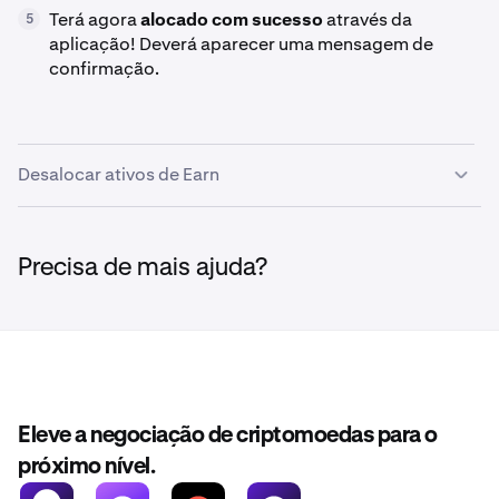
Terá agora
alocado com sucesso
através da
5
aplicação! Deverá aparecer uma mensagem de
confirmação.
Desalocar ativos de Earn
O staking vinculado tem um período de bloqueio ao
fazer unstaking.
Saiba mais aqui
Precisa de mais ajuda?
Toque no ícone
Portfolio
na parte inferior do ecrã e,
1
em seguida, toque na carteira
Earn(Recompensas
totais)
.
Eleve a negociação de criptomoedas para o
(Não toque no botão grande de Earn)
próximo nível.
Os seus ativos a gerar rendimento serão listados.
2