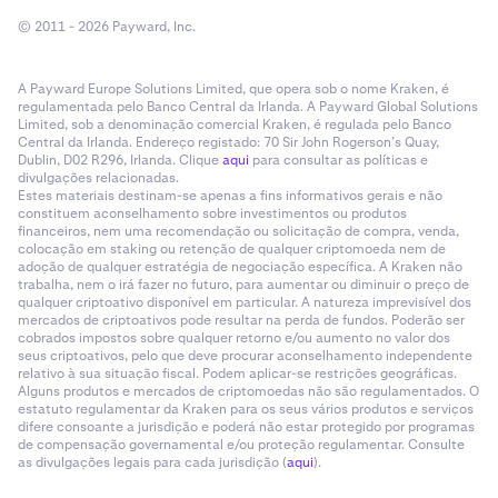
© 2011 - 2026 Payward, Inc.
A Payward Europe Solutions Limited, que opera sob o nome Kraken, é
regulamentada pelo Banco Central da Irlanda. A Payward Global Solutions
Limited, sob a denominação comercial Kraken, é regulada pelo Banco
Central da Irlanda. Endereço registado: 70 Sir John Rogerson’s Quay,
Dublin, D02 R296, Irlanda. Clique
aqui
para consultar as políticas e
divulgações relacionadas.
Estes materiais destinam-se apenas a fins informativos gerais e não
constituem aconselhamento sobre investimentos ou produtos
financeiros, nem uma recomendação ou solicitação de compra, venda,
colocação em staking ou retenção de qualquer criptomoeda nem de
adoção de qualquer estratégia de negociação específica. A Kraken não
trabalha, nem o irá fazer no futuro, para aumentar ou diminuir o preço de
qualquer criptoativo disponível em particular. A natureza imprevisível dos
mercados de criptoativos pode resultar na perda de fundos. Poderão ser
cobrados impostos sobre qualquer retorno e/ou aumento no valor dos
seus criptoativos, pelo que deve procurar aconselhamento independente
relativo à sua situação fiscal. Podem aplicar-se restrições geográficas.
Alguns produtos e mercados de criptomoedas não são regulamentados. O
estatuto regulamentar da Kraken para os seus vários produtos e serviços
difere consoante a jurisdição e poderá não estar protegido por programas
de compensação governamental e/ou proteção regulamentar. Consulte
as divulgações legais para cada jurisdição (
aqui
).