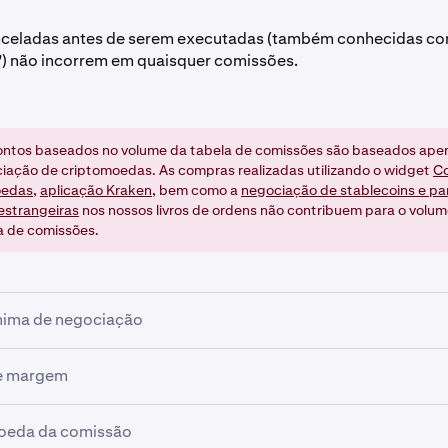
nceladas antes de serem executadas (também conhecidas c
) não incorrem em quaisquer comissões.
ntos baseados no volume da tabela de comissões são baseados ape
iação de criptomoedas. As compras realizadas utilizando o widget
C
oedas
,
aplicação Kraken
, bem como a
negociação de stablecoins e pa
strangeiras
nos nossos livros de ordens não contribuem para o volum
a de comissões.
ima de negociação
omissão mínima de negociação definida como o valor mínimo
e margem
o do par a ser negociado. Isto afeta negociações de pequeno
 a precisão decimal necessária para criar uma entrada no liv
negociar utilizando alavancagem (uma funcionalidade opciona
oeda da comissão