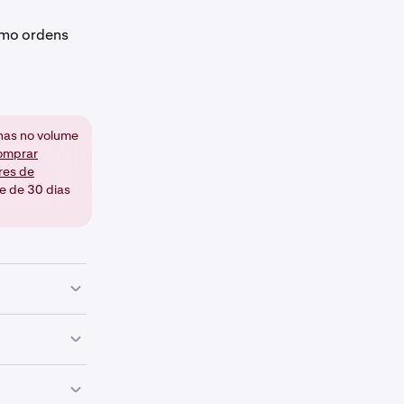
omo ordens
nas no volume
omprar
res de
e de 30 dias
 de acordo
 valor que
ro razão.
l avançada),