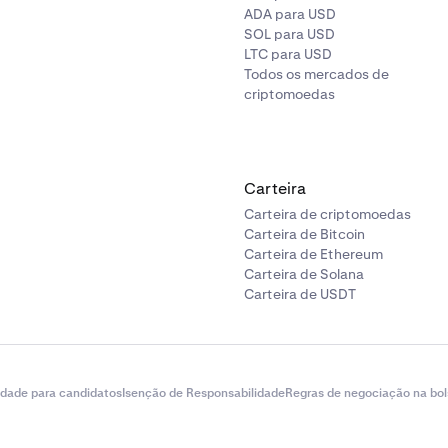
 =
40 $
ADA para USD
 (0,12 / 100) =
12 $
SOL para USD
rollover (24 horas)
LTC para USD
Todos os mercados de
a posição permanece aberta, é aplicada uma
taxa de rollove
criptomoedas
rollover (exemplo):
0,02%
de períodos de 4 horas em 24 horas:
6
Carteira
 taxa de rollover:
Carteira de criptomoedas
Carteira de Bitcoin
 (0,02 / 100) x 6 =
24 $
Carteira de Ethereum
Carteira de Solana
o de fecho (taxa taker)
Carteira de USDT
a a posição após 24 horas a um preço de
200 $
tal da ordem de fecho é:
idade para candidatos
Isenção de Responsabilidade
Regras de negociação na bol
=
10.000 $
r de negociação de fecho (0,18%):