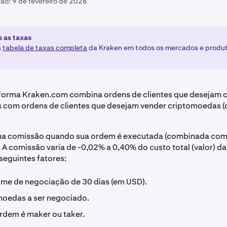
ção:
9 de fevereiro de 2026
s as taxas
a
tabela de taxas completa
da Kraken em todos os mercados e produt
aforma Kraken.com combina ordens de clientes que desejam
com ordens de clientes que desejam vender criptomoedas (o
 comissão quando sua ordem é executada (combinada com
). A comissão varia de -0,02% a 0,40% do custo total (valor) d
eguintes fatores:
ume de negociação de 30 dias (em USD).
moedas a ser negociado.
ordem é maker ou taker.