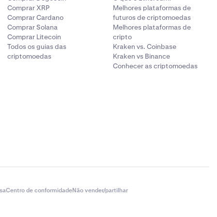
Comprar XRP
Melhores plataformas de
Comprar Cardano
futuros de criptomoedas
Comprar Solana
Melhores plataformas de
r
a cada 4
Comprar Litecoin
cripto
Todos os guias das
Kraken vs. Coinbase
criptomoedas
Kraken vs Binance
Conhecer as criptomoedas
sa
Centro de conformidade
Não vender/partilhar