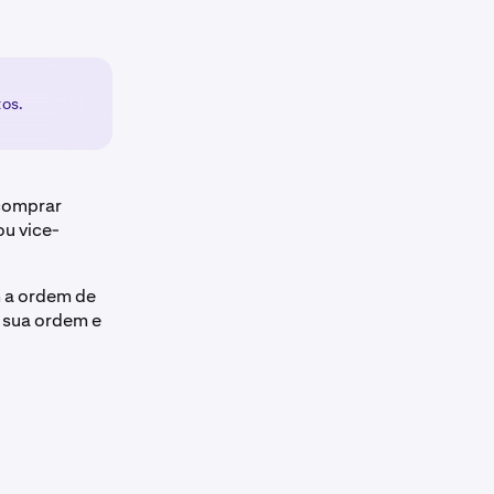
os.
 comprar
u vice-
 a ordem de
a sua ordem e