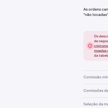
As ordens ca
"não tocadas"
Os desco
de negoc
criptom
moedas e
da tabel
Comissão mín
Existe uma c
Comissões d
com a precisã
podem não ter
Se estiver a 
Seleção da m