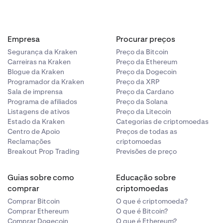
 é calculada
Empresa
Procurar preços
Segurança da Kraken
Preço da Bitcoin
Carreiras na Kraken
Preço da Ethereum
Blogue da Kraken
Preço da Dogecoin
Programador da Kraken
Preço da XRP
Sala de imprensa
Preço da Cardano
 margem
.
Programa de afiliados
Preço da Solana
Listagens de ativos
Preço da Litecoin
is, consulte o
Estado da Kraken
Categorias de criptomoedas
Centro de Apoio
Preços de todas as
rcado
Reclamações
criptomoedas
Breakout Prop Trading
Previsões de preço
Guias sobre como
Educação sobre
comprar
criptomoedas
Comprar Bitcoin
O que é criptomoeda?
o é calculada
Comprar Ethereum
O que é Bitcoin?
Comprar Dogecoin
O que é Ethereum?