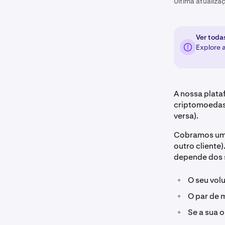
Última atualiza
Ver toda
Explore 
A nossa plat
criptomoedas 
versa).
Cobramos uma
outro cliente
depende dos s
•
O seu vol
•
O par de 
•
Se a sua 