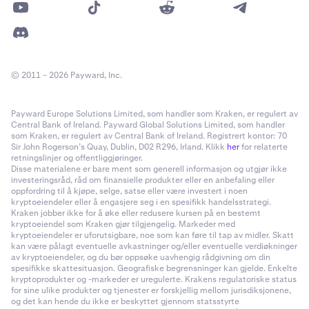
høyeste prisen eller volum til pris (VAP).
«
Forskyvning
»-innstillingene lar deg bruke en
forskyvning på dine valgte innstillinger ovenfor. Du
kan velge en forskyvning før, eller etter ditt valgte
© 2011 – 2026 Payward, Inc.
inngangspunkt.
Før:
Plasser ordren et spesifisert antall nivåer før det
Payward Europe Solutions Limited, som handler som Kraken, er regulert av
Central Bank of Ireland. Payward Global Solutions Limited, som handler
valgte nivået.
som Kraken, er regulert av Central Bank of Ireland. Registrert kontor: 70
Sir John Rogerson’s Quay, Dublin, D02 R296, Irland. Klikk
her
for relaterte
Etter:
Plasser ordren et spesifisert antall nivåer etter
retningslinjer og offentliggjøringer.
det valgte nivået.
Disse materialene er bare ment som generell informasjon og utgjør ikke
investeringsråd, råd om finansielle produkter eller en anbefaling eller
oppfordring til å kjøpe, selge, satse eller være investert i noen
Forskyvningsnivå (1-20):
Angir antall nivåer for
kryptoeiendeler eller å engasjere seg i en spesifikk handelsstrategi.
forskyvningen. For eksempel, hvis du velger nivå 5
Kraken jobber ikke for å øke eller redusere kursen på en bestemt
med en forskyvning på 1 før, vil ordren bli plassert
kryptoeiendel som Kraken gjør tilgjengelig. Markeder med
kryptoeiendeler er uforutsigbare, noe som kan føre til tap av midler. Skatt
ett nivå før den 5. høyeste eller laveste prisen/VAP.
kan være pålagt eventuelle avkastninger og/eller eventuelle verdiøkninger
av kryptoeiendeler, og du bør oppsøke uavhengig rådgivning om din
Skalerte ordrer:
spesifikke skattesituasjon. Geografiske begrensninger kan gjelde. Enkelte
kryptoprodukter og -markeder er uregulerte. Krakens regulatoriske status
Skaleringsprofil:
Dette alternativet bestemmer
for sine ulike produkter og tjenester er forskjellig mellom jurisdiksjonene,
mønsteret ordrene plasseres i. Den grafiske
og det kan hende du ikke er beskyttet gjennom statsstyrte