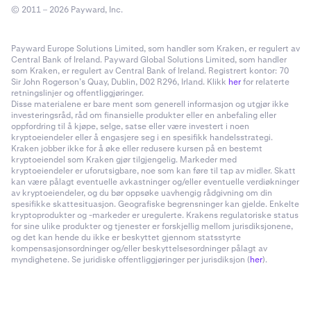
© 2011 – 2026 Payward, Inc.
Payward Europe Solutions Limited, som handler som Kraken, er regulert av
Central Bank of Ireland. Payward Global Solutions Limited, som handler
som Kraken, er regulert av Central Bank of Ireland. Registrert kontor: 70
Sir John Rogerson’s Quay, Dublin, D02 R296, Irland. Klikk
her
for relaterte
retningslinjer og offentliggjøringer.
Disse materialene er bare ment som generell informasjon og utgjør ikke
investeringsråd, råd om finansielle produkter eller en anbefaling eller
oppfordring til å kjøpe, selge, satse eller være investert i noen
kryptoeiendeler eller å engasjere seg i en spesifikk handelsstrategi.
Kraken jobber ikke for å øke eller redusere kursen på en bestemt
kryptoeiendel som Kraken gjør tilgjengelig. Markeder med
kryptoeiendeler er uforutsigbare, noe som kan føre til tap av midler. Skatt
kan være pålagt eventuelle avkastninger og/eller eventuelle verdiøkninger
av kryptoeiendeler, og du bør oppsøke uavhengig rådgivning om din
spesifikke skattesituasjon. Geografiske begrensninger kan gjelde. Enkelte
kryptoprodukter og -markeder er uregulerte. Krakens regulatoriske status
for sine ulike produkter og tjenester er forskjellig mellom jurisdiksjonene,
og det kan hende du ikke er beskyttet gjennom statsstyrte
kompensasjonsordninger og/eller beskyttelsesordninger pålagt av
myndighetene. Se juridiske offentliggjøringer per jurisdiksjon (
her
).