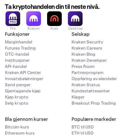
Ta kryptohandelen din til neste nivå.
Pro
Kraken
Krak
Desktop
Funksjoner
Selskap
Marginhandel
Kraken Security
Futures Trading
Kraken Careers
OTC-handel
Kraken Blog
Institusjoner
Kraken Developer
API-handel
Press Room
Kraken API Center
Partnerprogram
Innsatsbelønninger
Oppføring av eiendeler
Send penger
Kraken Status
Gjentagende kjøp
Kundestøttesenter
Kjøp krypto
Klager
Selg krypto
Breakout Prop Trading
Bla gjennom kurser
Populære markeder
Bitcoin-kurs
BTC til USD
Ethereum-kurs
ETH til USD