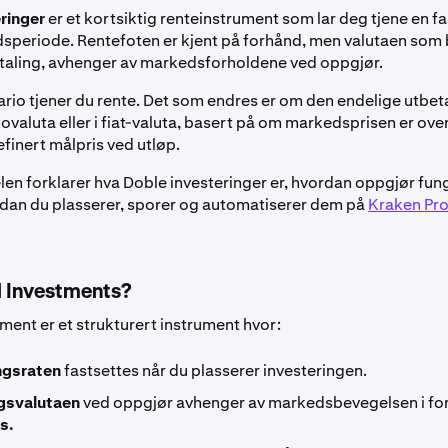
ringer
er et kortsiktig renteinstrument som lar deg tjene en fa
dsperiode. Rentefoten er kjent på forhånd, men valutaen som 
taling, avhenger av markedsforholdene ved oppgjør.
nario tjener du rente. Det som endres er om den endelige utbet
tovaluta eller i fiat-valuta, basert på om markedsprisen er over
finert målpris ved utløp.
len forklarer hva Doble investeringer er, hvordan oppgjør fun
dan du plasserer, sporer og automatiserer dem på
Kraken Pr
l Investments?
ment er et strukturert instrument hvor:
ngsraten
fastsettes når du plasserer investeringen.
gsvalutaen
ved oppgjør avhenger av markedsbevegelsen i forh
s.