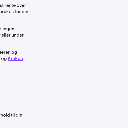
st rente over
brukes for din
alingen
 eller under
gerer, og
o
og
Kraken
old til din