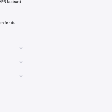
APR fastsatt
en før du
ment (for
med din
pgjør.
investere. Dual
ge, så din
en
.
løp/oppgjør.
evegelsen.