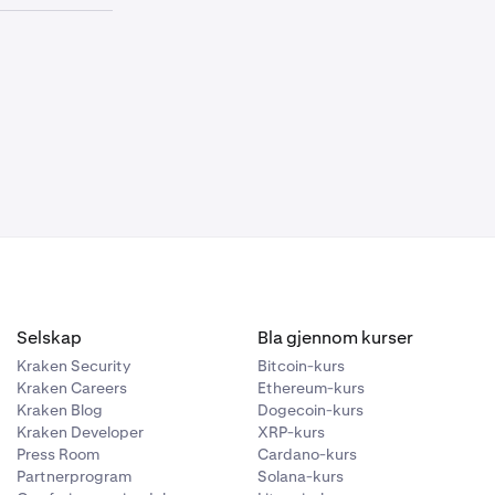
følgende uken.
ige
slutter ikke
Investment,
t-informasjon.
e fanene til å
prikkene
på
 Dual
asert på
eferanse
r ikke kan
slå på
APR-
ett
.
Selskap
Bla gjennom kurser
et åpnes. I
Kraken Security
Bitcoin-kurs
dedikere til
Kraken Careers
Ethereum-kurs
Kraken Blog
Dogecoin-kurs
Kraken Developer
XRP-kurs
ine
Press Room
Cardano-kurs
ppgjørsdato og
egistreringen.
Partnerprogram
Solana-kurs