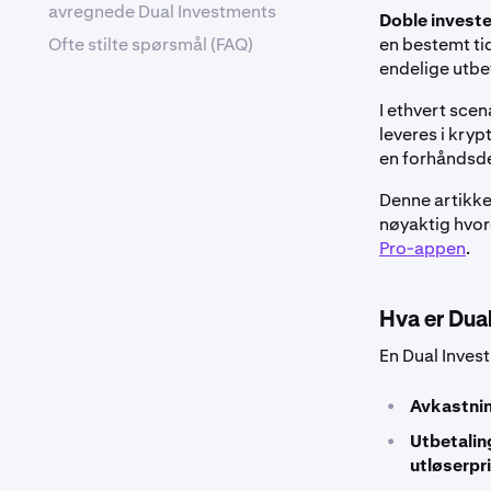
avregnede Dual Investments
Doble investe
Ofte stilte spørsmål (FAQ)
en bestemt ti
endelige utbe
I ethvert sce
leveres i kryp
en forhåndsde
Denne artikke
nøyaktig hvor
Pro-appen
.
Hva er Dua
En Dual Invest
•
Avkastni
•
Utbetalin
utløserpri