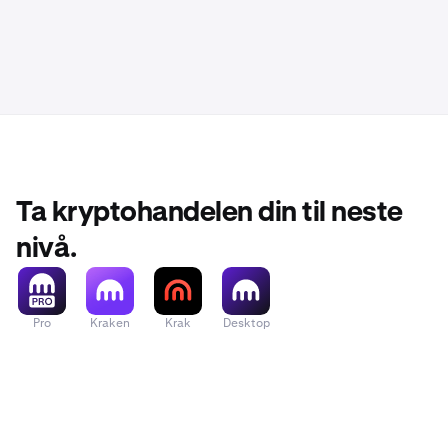
Ta kryptohandelen din til neste
nivå.
Pro
Kraken
Krak
Desktop