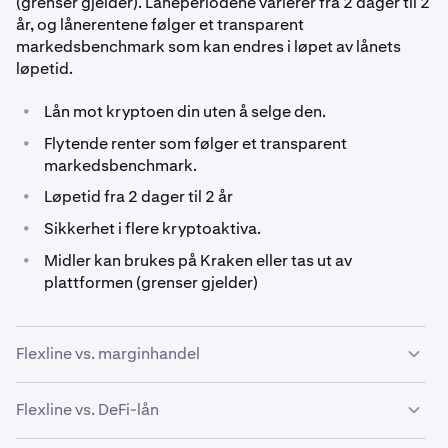
(grenser gjelder). Låneperiodene varierer fra 2 dager til 2
år, og lånerentene følger et transparent
markedsbenchmark som kan endres i løpet av lånets
løpetid.
•
Lån mot kryptoen din uten å selge den.
•
Flytende renter som følger et transparent
markedsbenchmark.
•
Løpetid fra 2 dager til 2 år
•
Sikkerhet i flere kryptoaktiva.
•
Midler kan brukes på Kraken eller tas ut av
plattformen (grenser gjelder)
Flexline vs. marginhandel
Selv om både margin og Kraken Flexline innebærer
Flexline vs. DeFi-lån
lånopptak, tjener de grunnleggende forskjellige formål.