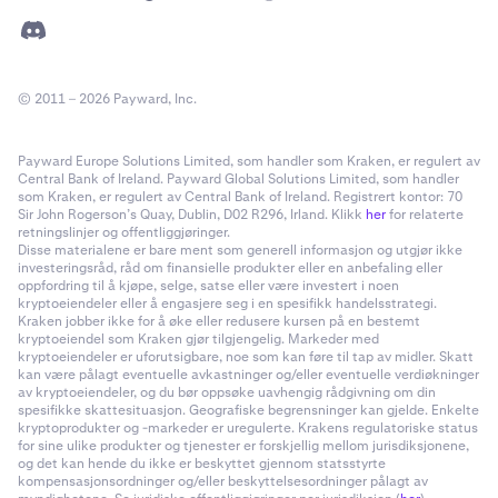
© 2011 – 2026 Payward, Inc.
Payward Europe Solutions Limited, som handler som Kraken, er regulert av
Central Bank of Ireland. Payward Global Solutions Limited, som handler
som Kraken, er regulert av Central Bank of Ireland. Registrert kontor: 70
Sir John Rogerson’s Quay, Dublin, D02 R296, Irland. Klikk
her
for relaterte
retningslinjer og offentliggjøringer.
Disse materialene er bare ment som generell informasjon og utgjør ikke
investeringsråd, råd om finansielle produkter eller en anbefaling eller
oppfordring til å kjøpe, selge, satse eller være investert i noen
kryptoeiendeler eller å engasjere seg i en spesifikk handelsstrategi.
Kraken jobber ikke for å øke eller redusere kursen på en bestemt
kryptoeiendel som Kraken gjør tilgjengelig. Markeder med
kryptoeiendeler er uforutsigbare, noe som kan føre til tap av midler. Skatt
kan være pålagt eventuelle avkastninger og/eller eventuelle verdiøkninger
av kryptoeiendeler, og du bør oppsøke uavhengig rådgivning om din
spesifikke skattesituasjon. Geografiske begrensninger kan gjelde. Enkelte
kryptoprodukter og -markeder er uregulerte. Krakens regulatoriske status
for sine ulike produkter og tjenester er forskjellig mellom jurisdiksjonene,
og det kan hende du ikke er beskyttet gjennom statsstyrte
kompensasjonsordninger og/eller beskyttelsesordninger pålagt av