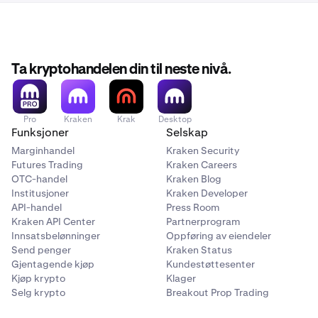
Ta kryptohandelen din til neste nivå.
Pro
Kraken
Krak
Desktop
Funksjoner
Selskap
Marginhandel
Kraken Security
Futures Trading
Kraken Careers
OTC-handel
Kraken Blog
Institusjoner
Kraken Developer
API-handel
Press Room
Kraken API Center
Partnerprogram
Innsatsbelønninger
Oppføring av eiendeler
Send penger
Kraken Status
Gjentagende kjøp
Kundestøttesenter
Kjøp krypto
Klager
Selg krypto
Breakout Prop Trading