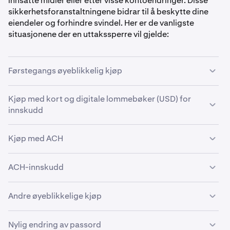
innsatte midler eller etter visse kontoendringer. Disse
sikkerhetsforanstaltningene bidrar til å beskytte dine
eiendeler og forhindre svindel. Her er de vanligste
situasjonene der en uttakssperre vil gjelde:
Førstegangs øyeblikkelig kjøp
Visse øyeblikkelige kjøp
, som første gangs kjøp med
Kjøp med kort og digitale lommebøker (USD) for
debet- eller kredittkort
eller
digital lommebok
(
Apple
innskudd
Pay eller Google Pay
), kan utløse en uttakssperre i 72
timer. Beløpet på tilbakeholdelsen tilsvarer beløpet på
For økt sikkerhet vil debet-/kredittkortkjøp med Apple
Kjøp med ACH
kjøpet, ikke din saldo på kontoen. Tilbakeholdelsen kan
Pay og Google Pay utløse en 72-timers uttakssperre ved
også, av sikkerhetsgrunner, utløses av innskudd fra
det første kjøpet med hvert kort eller betalingsmetode.
enkelte banker. Ytterligere kontantkjøp som er gjort i
Kjøp via ACH Plaid
har sju dagers tilbakeholdelse av
ACH-innskudd
Hvis du legger til et nytt kort i Apple Pay- eller Google
løpet av de 72-timene, blir også sperret for resten av de
uttak. Tilbakeholdelsen gjelder for alle eiendeler i
Pay-lommeboken, vil det første kjøpet med det nye
72 timene.
kontanter eller kryptovalutaer, tilsvarende kjøpsbeløpet.
kortet utløse en ny 72-timers uttakssperre, selv om du
Når en overføring eller et kjøp er gjort med ACH, blir
Andre øyeblikkelige kjøp
Tilbakeholdelsen gjelder ikke for handel.
tidligere har gjort kjøp med et annet kort.
pengene som brukes i transaksjonen, midlertidig holdt
Kjøp via ACH Plaid
vil ha en sju dagers uttakssperre på
tilbake. I løpet av denne tilbakeholdelsesperioden vil det
uttak. Tilbakeholdelsen gjelder for alle eiendeler i
Også utenfor førstegangskjøp kan en 72-timers
PayPal-innskudd vil utløse en 72 timers tilbakeholdelse
Nylig endring av passord
tilgjengelige uttaksbeløpet gjenspeile din samlede
kontanter eller kryptovalutaer, tilsvarende kjøpsbeløpet.