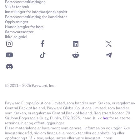
Personvernerklæringen
Vilkår for bruk
•
PEPE
Innstillinger for informasjonskapsler
Personvernerklæring for kandidater
•
TAO
Opplysninger
Handelsregler for børs
•
WIF
Samsvarssenter
Ikke selg/del
•
RENDER
•
Noteringsvalutaen for paret som handles, hvis det
ikke
er en sikkerhetsvaluta.
•
Grunnvalutaen for paret som handles, hvis det
ikke
er en sikkerhetsvaluta
© 2011 – 2026 Payward, Inc.
Hvis tapet er større enn saldoen din av
sikkerhetsvalutaer, vil andre midler på kontoen din bli
tatt etter behov.
Payward Europe Solutions Limited, som handler som Kraken, er regulert av
Central Bank of Ireland. Payward Global Solutions Limited, som handler
Som et eksempel, anta at du hadde en gearet posisjon
som Kraken, er regulert av Central Bank of Ireland. Registrert kontor: 70
Sir John Rogerson’s Quay, Dublin, D02 R296, Irland. Klikk
her
for relaterte
på ADA/BTC.
retningslinjer og offentliggjøringer.
Disse materialene er bare ment som generell informasjon og utgjør ikke
Prioritetsrekkefølgen for å realisere tapet ville være:
investeringsråd, råd om finansielle produkter eller en anbefaling eller
oppfordring til å kjøpe, selge, satse eller være investert i noen