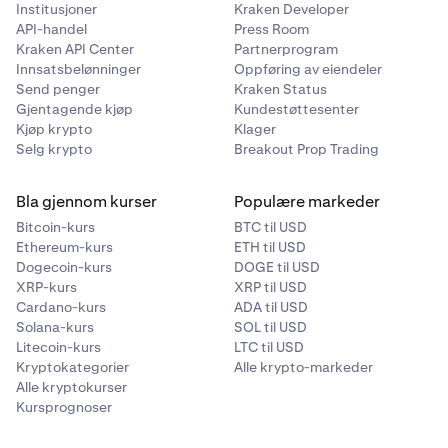
Institusjoner
Kraken Developer
mengden EUR du brukte til å kjøpe BTC på markedet
•
API-handel
Press Room
CHF
da du åpnet posisjonen. Dette oppfyller din
Kraken API Center
Partnerprogram
forpliktelse til å returnere til Kraken den EUR som
•
BTC
Innsatsbelønninger
Oppføring av eiendeler
Kraken lånte deg da du åpnet posisjonen (dvs.
Send penger
Kraken Status
•
ETH
brukte EUR til å kjøpe BTC).
Gjentagende kjøp
Kundestøttesenter
•
XRP
Kjøp krypto
Klager
Selg krypto
Breakout Prop Trading
•
LTC
•
DOGE
Bla gjennom kurser
Populære markeder
•
XLM
Bitcoin-kurs
BTC til USD
Ethereum-kurs
ETH til USD
•
USDT
Dogecoin-kurs
DOGE til USD
•
ADA
XRP-kurs
XRP til USD
Cardano-kurs
ADA til USD
•
XTZ
Solana-kurs
SOL til USD
Litecoin-kurs
LTC til USD
•
ATOM
Kryptokategorier
Alle krypto-markeder
•
LINK
Alle kryptokurser
Kursprognoser
•
DAI
•
PAXG