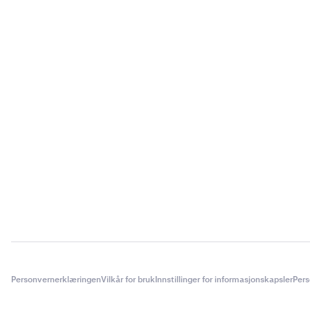
Personvernerklæringen
Vilkår for bruk
Innstillinger for informasjonskapsler
Pers