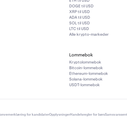
ETH til USD
DOGE til USD
XRP til USD
ADA til USD
SOL til USD
LTC til USD
Alle krypto-markeder
Lommebok
Kryptolommebok
Bitcoin-lommebok
Ethereum-lommebok
Solana-lommebok
USDT-lommebok
onvernerklæring for kandidater
Opplysninger
Handelsregler for børs
Samsvarssent