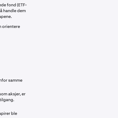
ede fond (ETF-
d å handle dem
kapene.
n orientere
nenfor samme
som aksjer, er
tilgang.
pirer ble