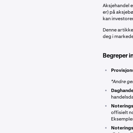
Aksjehandel e
er) på aksjebø
kan investorer
Denne artikkel
deg i markede
Begreper i
•
Provisjon
*Andre ge
•
Daghandel
handelsd
•
Notering
offisielt 
Eksempler
•
Notering