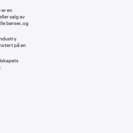
 er en
eller salg av
lle børser, og
Industry
notert på en
elskapets
.