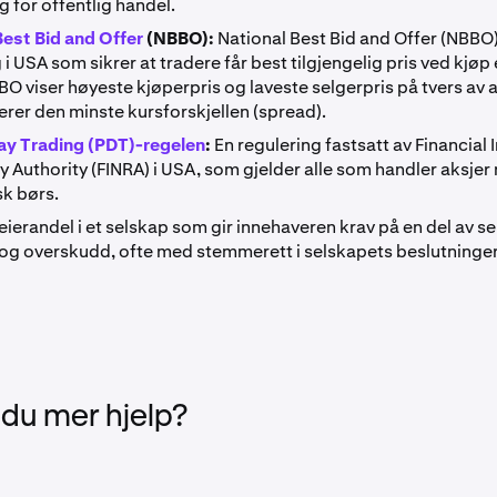
ig for offentlig handel.
Best Bid and Offer
(NBBO):
National Best Bid and Offer (NBBO)
 i USA som sikrer at tradere får best tilgjengelig pris ved kjøp 
BO viser høyeste kjøperpris og laveste selgerpris på tvers av a
rer den minste kursforskjellen (spread).
ay Trading (PDT)-regelen
:
En regulering fastsatt av Financial 
 Authority (FINRA) i USA, som gjelder alle som handler aksjer 
k børs.
eierandel i et selskap som gir innehaveren krav på en del av s
 og overskudd, ofte med stemmerett i selskapets beslutninger
 du mer hjelp?