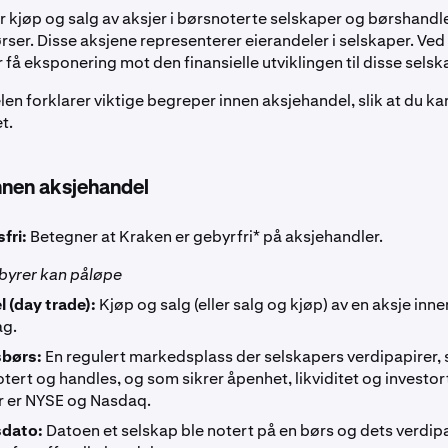
r kjøp og salg av aksjer i børsnoterte selskaper og børshandl
rser. Disse aksjene representerer eierandeler i selskaper. Ve
 få eksponering mot den finansielle utviklingen til disse sels
en forklarer viktige begreper innen aksjehandel, slik at du ka
t.
nnen aksjehandel
sfri:
Betegner at Kraken er gebyrfri* på aksjehandler.
byrer kan påløpe
 (day trade):
Kjøp og salg (eller salg og kjøp) av en aksje in
ag.
sbørs:
En regulert markedsplass der selskapers verdipapirer, 
notert og handles, og som sikrer åpenhet, likviditet og investor
 er NYSE og Nasdaq.
sdato:
Datoen et selskap ble notert på en børs og dets verdipa