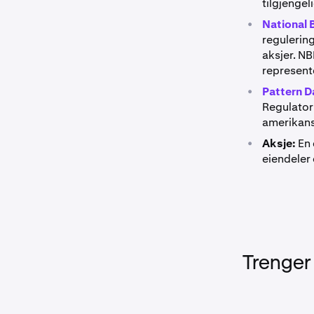
tilgjengel
•
National 
regulering
aksjer. NB
represente
•
Pattern D
Regulatory
amerikans
•
Aksje:
En 
eiendeler
Trenger