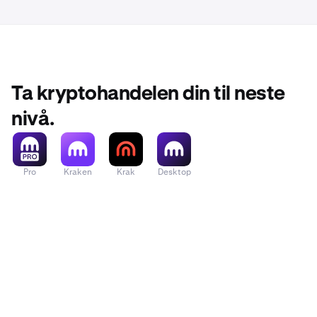
Ta kryptohandelen din til neste
nivå.
Pro
Kraken
Krak
Desktop