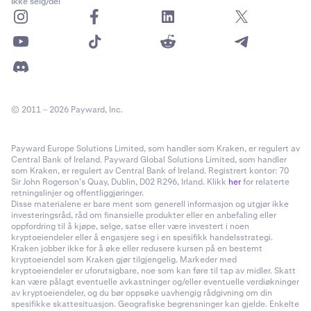
Ikke selg/del
© 2011 – 2026 Payward, Inc.
Payward Europe Solutions Limited, som handler som Kraken, er regulert av
Central Bank of Ireland. Payward Global Solutions Limited, som handler
som Kraken, er regulert av Central Bank of Ireland. Registrert kontor: 70
Sir John Rogerson’s Quay, Dublin, D02 R296, Irland. Klikk
her
for relaterte
retningslinjer og offentliggjøringer.
Disse materialene er bare ment som generell informasjon og utgjør ikke
investeringsråd, råd om finansielle produkter eller en anbefaling eller
oppfordring til å kjøpe, selge, satse eller være investert i noen
kryptoeiendeler eller å engasjere seg i en spesifikk handelsstrategi.
Kraken jobber ikke for å øke eller redusere kursen på en bestemt
kryptoeiendel som Kraken gjør tilgjengelig. Markeder med
kryptoeiendeler er uforutsigbare, noe som kan føre til tap av midler. Skatt
kan være pålagt eventuelle avkastninger og/eller eventuelle verdiøkninger
av kryptoeiendeler, og du bør oppsøke uavhengig rådgivning om din
spesifikke skattesituasjon. Geografiske begrensninger kan gjelde. Enkelte