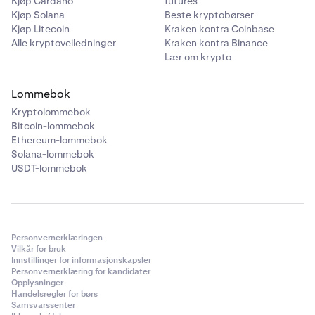
Kjøp Cardano
futures
Kjøp Solana
Beste kryptobørser
Kjøp Litecoin
Kraken kontra Coinbase
Alle kryptoveiledninger
Kraken kontra Binance
Lær om krypto
Lommebok
Kryptolommebok
Bitcoin-lommebok
Ethereum-lommebok
Solana-lommebok
USDT-lommebok
Personvernerklæringen
Vilkår for bruk
Innstillinger for informasjonskapsler
Personvernerklæring for kandidater
Opplysninger
Handelsregler for børs
Samsvarssenter