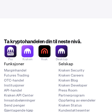
Ta kryptohandelen din til neste nivå.
Pro
Kraken
Krak
Desktop
Funksjoner
Selskap
Marginhandel
Kraken Security
Futures Trading
Kraken Careers
OTC-handel
Kraken Blog
Institusjoner
Kraken Developer
API-handel
Press Room
Kraken API Center
Partnerprogram
Innsatsbelønninger
Oppføring av eiendeler
Send penger
Kraken Status
Gjentagende kjøp
Kundestøttesenter