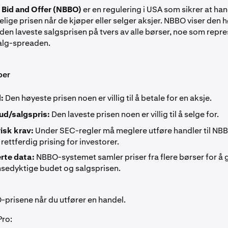
 Bid and Offer (NBBO)
er en regulering i USA som sikrer at han
elige prisen når de kjøper eller selger aksjer. NBBO viser den 
den laveste salgsprisen på tvers av alle børser, noe som repr
alg-spreaden.
per
:
Den høyeste prisen noen er villig til å betale for en aksje.
bud/salgspris:
Den laveste prisen noen er villig til å selge for.
isk krav:
Under SEC-regler må meglere utføre handler til NBB
 rettferdig prising for investorer.
rte data:
NBBO-systemet samler priser fra flere børser for å 
sedyktige budet og salgsprisen.
-prisene når du utfører en handel.
Pro: