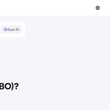
Spør KI
BBO)?