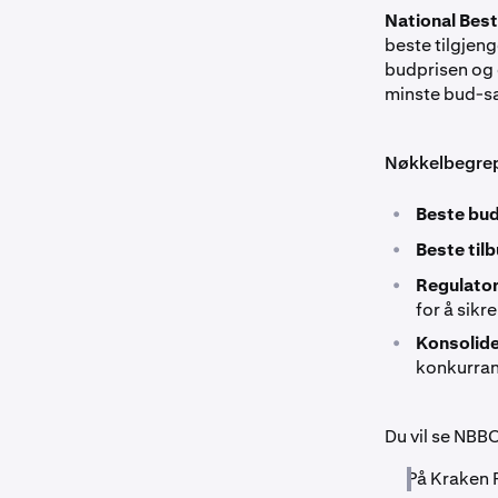
National Best
beste tilgjeng
budprisen og 
minste bud-s
Nøkkelbegre
•
Beste bud
•
Beste til
•
Regulator
for å sikre
•
Konsolide
konkurran
Du vil se NBBO
På Kraken 