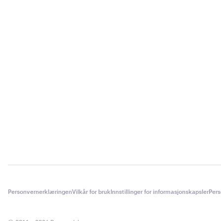
Personvernerklæringen
Vilkår for bruk
Innstillinger for informasjonskapsler
Pers