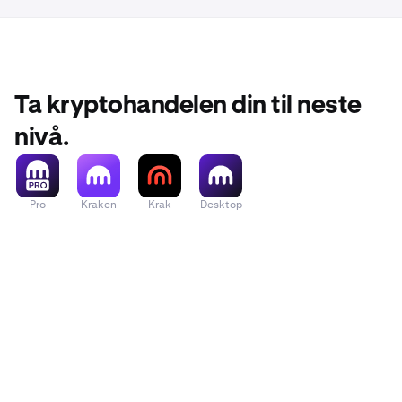
Ta kryptohandelen din til neste
nivå.
Pro
Kraken
Krak
Desktop