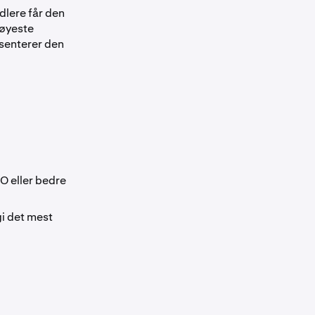
dlere får den
høyeste
esenterer den
O eller bedre
gi det mest