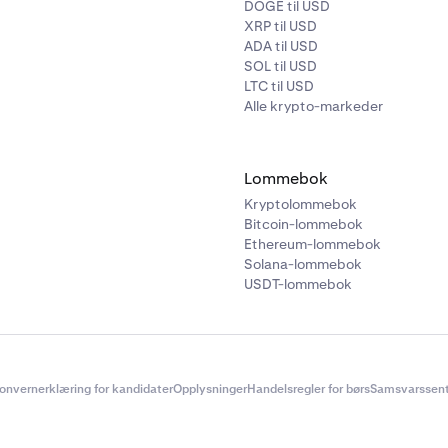
DOGE til USD
XRP til USD
ADA til USD
SOL til USD
LTC til USD
Alle krypto-markeder
Lommebok
Kryptolommebok
Bitcoin-lommebok
Ethereum-lommebok
Solana-lommebok
USDT-lommebok
onvernerklæring for kandidater
Opplysninger
Handelsregler for børs
Samsvarssent