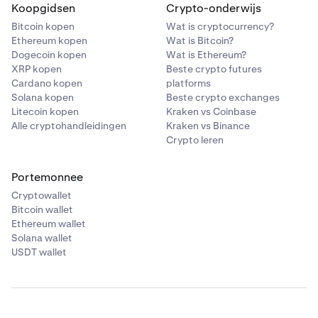
•
Koopgidsen
DAI
Crypto-onderwijs
Bitcoin kopen
Wat is cryptocurrency?
•
PAXG
Ethereum kopen
Wat is Bitcoin?
•
USDC
Dogecoin kopen
Wat is Ethereum?
XRP kopen
Beste crypto futures
•
TRX
Cardano kopen
platforms
•
Solana kopen
Beste crypto exchanges
DOT
Litecoin kopen
Kraken vs Coinbase
•
AAVE
Alle cryptohandleidingen
Kraken vs Binance
Crypto leren
•
MANA
•
MATIC
Portemonnee
•
SOL
Cryptowallet
Bitcoin wallet
•
AVAX
Ethereum wallet
•
SHIB
Solana wallet
USDT wallet
•
FTM
•
RUNE
•
NEAR