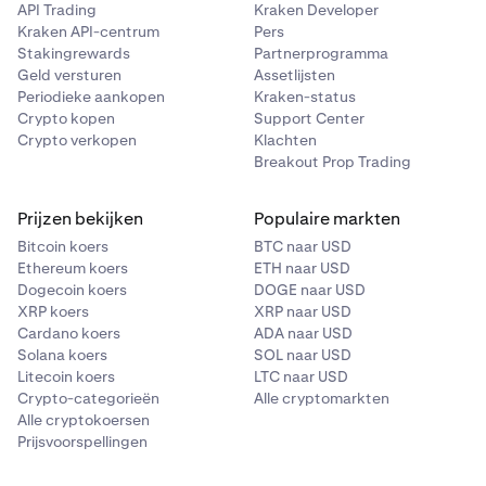
voor EUR verkocht), terug te geven aan Kraken.
•
API Trading
Kraken Developer
CAD
Kraken API-centrum
Pers
•
Om een open “long BTC” BTC/EUR spotpositie op
•
JPY
Stakingrewards
Partnerprogramma
margin te settelen, moet je de hoeveelheid EUR die je
Geld versturen
Assetlijsten
•
CHF
hebt gebruikt om BTC op de markt te kopen toen je
Periodieke aankopen
Kraken-status
de positie opende, overdragen aan Kraken. Dit
•
BTC
Crypto kopen
Support Center
voldoet aan je verplichting om de EUR die Kraken aan
Crypto verkopen
Klachten
•
ETH
je heeft verstrekt toen je de positie opende (d.w.z. de
Breakout Prop Trading
•
EUR heeft gebruikt om BTC te kopen), terug te geven
XRP
aan Kraken.
Prijzen bekijken
•
Populaire markten
LTC
Bitcoin koers
BTC naar USD
•
DOGE
Ethereum koers
ETH naar USD
•
XLM
Dogecoin koers
DOGE naar USD
XRP koers
XRP naar USD
•
USDT
Cardano koers
ADA naar USD
Solana koers
SOL naar USD
•
ADA
Litecoin koers
LTC naar USD
•
XTZ
Crypto-categorieën
Alle cryptomarkten
Alle cryptokoersen
•
ATOM
Prijsvoorspellingen
•
LINK