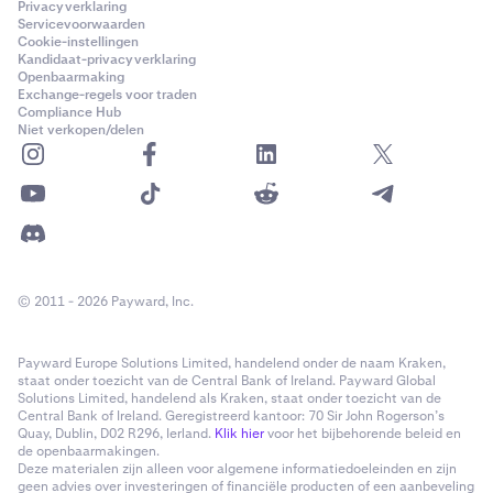
Privacyverklaring
•
STX
Servicevoorwaarden
Cookie-instellingen
•
SUI
Kandidaat-privacyverklaring
Openbaarmaking
•
PEPE
Exchange-regels voor traden
Compliance Hub
•
TAO
Niet verkopen/delen
•
WIF
•
RENDER
•
Quote currency van het paar dat wordt verhandeld,
als dit
geen
collateral currency is.
•
Base currency van het paar dat wordt verhandeld, als
© 2011 - 2026 Payward, Inc.
dit
geen
collateral currency is
Als het verlies groter is dan je saldo aan collateral
Payward Europe Solutions Limited, handelend onder de naam Kraken,
currencies, worden naar behoefte andere fondsen op je
staat onder toezicht van de Central Bank of Ireland. Payward Global
Solutions Limited, handelend als Kraken, staat onder toezicht van de
account aangesproken.
Central Bank of Ireland. Geregistreerd kantoor: 70 Sir John Rogerson’s
Quay, Dublin, D02 R296, Ierland.
Klik hier
voor het bijbehorende beleid en
Stel bijvoorbeeld dat je een leveraged positie had op
de openbaarmakingen.
ADA/BTC.
Deze materialen zijn alleen voor algemene informatiedoeleinden en zijn
geen advies over investeringen of financiële producten of een aanbeveling