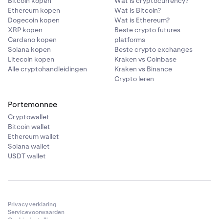
Bitcoin kopen
Wat is cryptocurrency?
Ethereum kopen
Wat is Bitcoin?
Dogecoin kopen
Wat is Ethereum?
XRP kopen
Beste crypto futures
Cardano kopen
platforms
Solana kopen
Beste crypto exchanges
Litecoin kopen
Kraken vs Coinbase
Alle cryptohandleidingen
Kraken vs Binance
Crypto leren
Portemonnee
Cryptowallet
Bitcoin wallet
Ethereum wallet
Solana wallet
USDT wallet
Privacyverklaring
Servicevoorwaarden