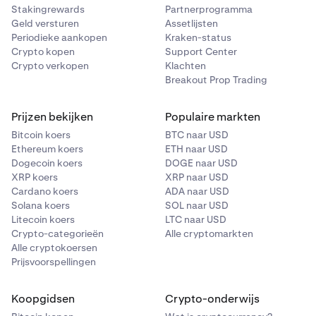
om het cumulatieve aantal orders tot een bepaald
marktorder.
Stakingrewards
Partnerprogramma
prijspunt en andere informatie te bekijken.
Geld versturen
Assetlijsten
•
Tradegeschiedenis (laatste 1000)
: Bekijk je recente
Periodieke aankopen
Kraken-status
tradegeschiedenis op de marktgrafiek. Je kunt
Crypto kopen
Support Center
kiezen uit:
In de bovenstaande voorbeeldafbeelding zie je dat als je
Crypto verkopen
Klachten
Breakout Prop Trading
met de muis over de dieptekaart beweegt, je de details
Pijlen
: Afgedrukt boven of onder de candle waarop
ziet van een 'verkoopmuur' op $ 2.830.
de trade heeft plaatsgevonden.
Prijzen bekijken
Populaire markten
Cirkels
: Afgedrukt op de candle voor de prijs
Bitcoin koers
BTC naar USD
waartegen de trade heeft plaatsgevonden.
Ethereum koers
ETH naar USD
Dogecoin koers
DOGE naar USD
XRP koers
XRP naar USD
Cardano koers
ADA naar USD
Solana koers
SOL naar USD
Litecoin koers
LTC naar USD
Crypto-categorieën
Alle cryptomarkten
Alle cryptokoersen
Prijsvoorspellingen
Koopgidsen
Crypto-onderwijs