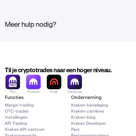
Meer hulp nodig?
Til je cryptotrades naar een hoger niveau.
Pro
Kraken
Krak
Desktop
Functies
Onderneming
Margin trading
Kraken-beveiliging
OTC-trades
Kraken-carrières
Instellingen
Kraken-blog
API Trading
Kraken Developer
Kraken API-centrum
Pers
Stakingrewards
Partnerprogramma