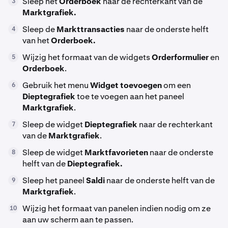
Sleep het
Orderboek
naar de rechterkant van de
3
Marktgrafiek.
Sleep de
Markttransacties
naar de onderste helft
4
van het
Orderboek.
Wijzig het formaat van de widgets
Orderformulier
en
5
Orderboek
.
Gebruik het menu
Widget toevoegen
om een
6
Dieptegrafiek
toe te voegen aan het paneel
Marktgrafiek
.
Sleep de widget
Dieptegrafiek
naar de rechterkant
7
van de
Marktgrafiek
.
Sleep de widget
Marktfavorieten
naar de onderste
8
helft van de
Dieptegrafiek.
Sleep het paneel
Saldi
naar de onderste helft van de
9
Marktgrafiek
.
Wijzig het formaat van panelen indien nodig om ze
10
aan uw scherm aan te passen.