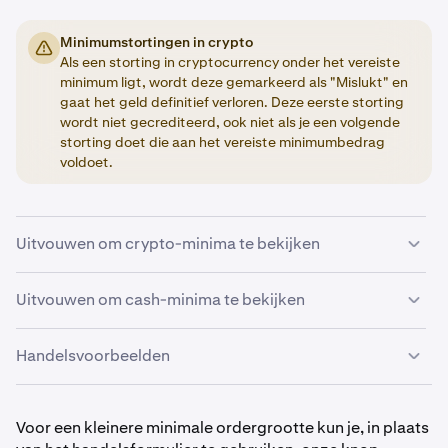
Minimumstortingen in crypto
Als een storting in cryptocurrency onder het vereiste
minimum ligt, wordt deze gemarkeerd als "Mislukt" en
gaat het geld definitief verloren. Deze eerste storting
wordt niet gecrediteerd, ook niet als je een volgende
storting doet die aan het vereiste minimumbedrag
voldoet.
Uitvouwen om crypto-minima te bekijken
Hieronder vindt u een samenvatting van de
Uitvouwen om cash-minima te bekijken
minimumwaarden die vereist zijn voor het storten en
verhandelen van cryptocurrencies. De minima voor
Handelsvoorbeelden
uitbetalingen zijn
hier te vinden.
Basisvaluta
We kunnen op geen enkele manier uitzonderingen
Als je BTC verhandelt, moet het volume van de order
Order-minimum
maken op de minima, dus plan uw activiteit
0,0001 BTC of groter zijn.
Voor een kleinere minimale ordergrootte kun je, in plaats
dienovereenkomstig.