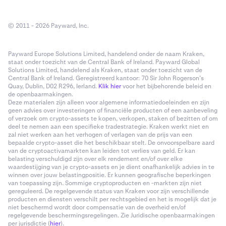
© 2011 - 2026 Payward, Inc.
Payward Europe Solutions Limited, handelend onder de naam Kraken,
staat onder toezicht van de Central Bank of Ireland. Payward Global
Solutions Limited, handelend als Kraken, staat onder toezicht van de
Central Bank of Ireland. Geregistreerd kantoor: 70 Sir John Rogerson’s
Quay, Dublin, D02 R296, Ierland.
Klik hier
voor het bijbehorende beleid en
de openbaarmakingen.
Deze materialen zijn alleen voor algemene informatiedoeleinden en zijn
geen advies over investeringen of financiële producten of een aanbeveling
of verzoek om crypto-assets te kopen, verkopen, staken of bezitten of om
deel te nemen aan een specifieke tradestrategie. Kraken werkt niet en
zal niet werken aan het verhogen of verlagen van de prijs van een
bepaalde crypto-asset die het beschikbaar stelt. De onvoorspelbare aard
van de cryptoactivamarkten kan leiden tot verlies van geld. Er kan
belasting verschuldigd zijn over elk rendement en/of over elke
waardestijging van je crypto-assets en je dient onafhankelijk advies in te
winnen over jouw belastingpositie. Er kunnen geografische beperkingen
van toepassing zijn. Sommige cryptoproducten en -markten zijn niet
gereguleerd. De regelgevende status van Kraken voor zijn verschillende
producten en diensten verschilt per rechtsgebied en het is mogelijk dat je
niet beschermd wordt door compensatie van de overheid en/of
regelgevende beschermingsregelingen. Zie Juridische openbaarmakingen
per jurisdictie (
hier
).