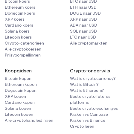
Bitcoin koers
BTC naar USD
Ethereum koers
ETH naar USD
Dogecoin koers
DOGE naar USD
XRP koers
XRP naar USD
Cardano koers
ADA naar USD
Solana koers
SOL naar USD
Litecoin koers
LTC naar USD
Crypto-categorieën
Alle cryptomarkten
Alle cryptokoersen
Prijsvoorspellingen
Koopgidsen
Crypto-onderwijs
Bitcoin kopen
Wat is cryptocurrency?
Ethereum kopen
Wat is Bitcoin?
Dogecoin kopen
Wat is Ethereum?
XRP kopen
Beste crypto futures
Cardano kopen
platforms
Solana kopen
Beste crypto exchanges
Litecoin kopen
Kraken vs Coinbase
Alle cryptohandleidingen
Kraken vs Binance
Crypto leren