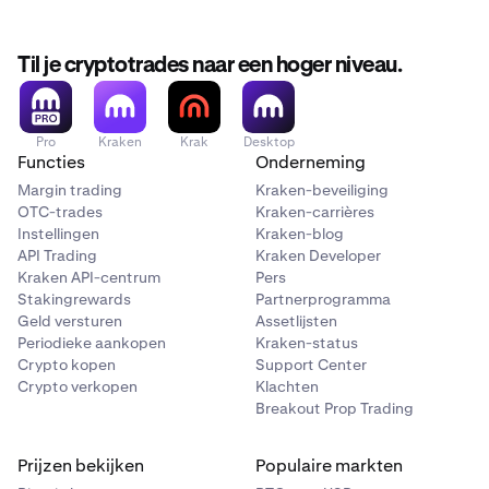
van de gebruikte
stortingsmethode
.
het artikel over
Minimale stortingen
voor meer
informatie.
Til je cryptotrades naar een hoger niveau.
De decimalen- en duizendtallenscheidingstekens in dit
artikel kunnen afwijken van de formaten die worden
weergegeven op onze trade-platformen. Bekijk ons
Pro
Kraken
Krak
Desktop
artikel over het gebruik van
punten en komma's
voor
Functies
Onderneming
meer informatie.
Margin trading
Kraken-beveiliging
OTC-trades
Kraken-carrières
Instellingen
Kraken-blog
API Trading
Kraken Developer
Kraken API-centrum
Pers
Stakingrewards
Partnerprogramma
Geld versturen
Assetlijsten
Periodieke aankopen
Kraken-status
Crypto kopen
Support Center
Crypto verkopen
Klachten
Breakout Prop Trading
Prijzen bekijken
Populaire markten