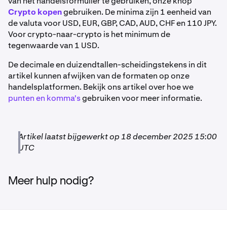
van het handelsformulier te gebruiken, onze knop
Als je ETH verhandelt, moet het volume van de order 0,01
Euro
Crypto kopen
gebruiken. De minima zijn 1 eenheid van
De onderstaande waarden kunnen zonder kennisgeving
ETH of groter zijn.
de valuta voor USD, EUR, GBP, CAD, AUD, CHF en 110 JPY.
worden gewijzigd en is mogelijk niet altijd actueel.
Log in
5 EUR
Voor crypto-naar-crypto is het minimum de
bij je Kraken-account
om de laatste informatie te zien op
Als je EUR verhandelt, moet het volume van de order 5
tegenwaarde van 1 USD.
elke stortings- en opnamepagina.
EUR of groter zijn.
Amerikaanse dollar
De decimale en duizendtallen-scheidingstekens in dit
Alle waarden staan in de betreffende cryptocurrency,
artikel kunnen afwijken van de formaten op onze
niet in percentages.
5 USD
handelsplatformen. Bekijk ons artikel over hoe we
punten en komma's
gebruiken voor meer informatie.
*Momenteel worden twee versies van USDC
ondersteund op Polygon en Arbitrum: USDC.e en native
Pond sterling
USDC.
5 GBP
Artikel laatst bijgewerkt op 18 december 2025 15:00
***AVT, GENS, PICA, OTP, SXP en WETH zijn
UTC
momenteel alleen beschikbaar voor stortingen en
Australische dollar
opnames, niet voor traden.
Meer hulp nodig?
10 AUD
Financierings- en tradekosten kunnen ook van
toepassing zijn.
Als een storting lager is dan het vereiste minimum, wordt
Minima voor stortingen in contant geld zijn afhankelijk
het geld mogelijk niet op je account bijgeschreven. Zie