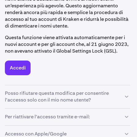
un’esperienza più agevole. Questo aggiornamento
renderà ancora più rapida e semplice la procedura di
accesso al tuo account di Kraken e ridurrà le possibilità
di dimenticare i nomi utente.
Questa funzione viene attivata automaticamente per i
nuovi account e per gli account che, al 21 giugno 2023,
non avevano attivato il Global Settings Lock (GSL).
Accedi
Posso rifiutare questa modifica per consentire
l'accesso solo con il mio nome utente?
Se preferisci continuare ad accedere utilizzando solo il
Per riattivare l'accesso tramite e-mail:
tuo nome utente e disattivare la nuova opzione di
accesso tramite indirizzo e-mail, devi semplicemente
Accesso con Apple/Google
seguire questi passaggi per ripristinare il precedente
Questa funzione è attivata per impostazione