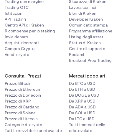
Trading con margine
Sicurezza di Kraken
Trading OTC
Lavora con noi
Istituzioni
Blog di Kraken
API Trading
Developer Kraken
Centro API di Kraken
Comunicato stampa
Ricompense per lo staking
Programma affiliazione
Invia denaro
Listing degli asset
Acquisti ricorrenti
Status di Kraken
Compra Crypto
Centro di supporto
Vendi crypto
Reclami
Breakout Prop Trading
Consulta i Prezzi
Mercati popolari
Prezzo Bitcoin
Da BTC a USD
Prezzo di Ethereum
Da ETH a USD
Prezzo di Dogecoin
Da DOGE a USD
Prezzo di XRP
Da XRP a USD
Prezzo di Cardano
Da ADA a USD
Prezzo di Solana
Da SOL a USD
Prezzo di Litecoin
Da LTC a USD
Categorie di crypto
Tutti i mercati delle
Tutti i prezzi delle criptovalute
criptovalute