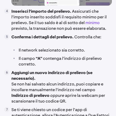
Inserisci l'importo del prelievo.
Assicurati che
4
l'importo inserito soddisfi il requisito minimo per il
prelievo. Se il tuo saldo è al di sotto del
minimo
previsto, la transazione non può essere elaborata.
Conferma i dettagli del prelievo.
Controlla che:
5
•
Il network selezionato sia corretto.
•
Il campo
“A”
contenga l’indirizzo di prelievo
corretto.
Aggiungi un nuovo indirizzo di prelievo (se
6
necessario).
Se non hai salvato alcun indirizzo, puoi copiare e
incollare manualmente l'indirizzo nel campo
Indirizzo di prelievo
oppure
aprire la webcam per
scansionare il tuo codice QR.
Se ti viene chiesto un codice per l'app di
7
autenticazione, allora l’Autenticazione a Due Fattori