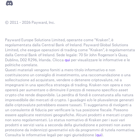
© 2011 - 2026 Payward, Inc.
Payward Europe Solutions Limited, operante come "Kraken", è
regolamentata dalla Central Bank of Ireland. Payward Global Solutions
Limited, che esegue operazioni di trading come "Kraken", è regolamentata
dalla Central Bank of Ireland. Sede legale: 70 Sir John Rogerson’s Quay,
Dublino, D02 R296, Irlanda. Clicca
qui
per visualizzare le informative e le
politiche correlate.
Questi materiali vengono forniti a mero titolo informativo e non
costituiscono un consiglio di investimento, una raccomandazione o una
sollecitazione ad acquistare, vendere o detenere criptovalute, né a
impegnarsi in una specifica strategia di trading. Kraken non opera e non
opererà per aumentare o diminuire il prezzo di nessuno specifico asset
crypto che rende disponibile. La perdita di fondi è connaturata alla natura
imprevedibile dei mercati di crypto. I guadagni e/o le plusvalenze generati
dalle criptovalute potrebbero essere tassati. Ti suggeriamo di rivolgerti a
un consulente di fiducia per verificare la tua posizione fiscale. Possono
essere applicate restrizioni geografiche. Alcuni prodotti e mercati crypto
non sono regolamentati. Lo status normativo di Kraken per i suoi vari
prodotti e servizi varia a seconda della giurisdizione e potresti non avere
protezione da indennizzi governativi e/o da programmi di tutela normativa.
Consulta le informative legali per ogni giurisdizione (
qui
).