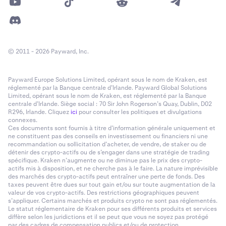
© 2011 - 2026 Payward, Inc.
Payward Europe Solutions Limited, opérant sous le nom de Kraken, est
réglementé par la Banque centrale d’Irlande. Payward Global Solutions
Limited, opérant sous le nom de Kraken, est réglementé par la Banque
centrale d’Irlande. Siège social : 70 Sir John Rogerson’s Quay, Dublin, D02
R296, Irlande. Cliquez
ici
pour consulter les politiques et divulgations
connexes.
Ces documents sont fournis à titre d’information générale uniquement et
ne constituent pas des conseils en investissement ou financiers ni une
recommandation ou sollicitation d’acheter, de vendre, de staker ou de
détenir des crypto-actifs ou de s’engager dans une stratégie de trading
spécifique. Kraken n’augmente ou ne diminue pas le prix des crypto-
actifs mis à disposition, et ne cherche pas à le faire. La nature imprévisible
des marchés des crypto-actifs peut entraîner une perte de fonds. Des
taxes peuvent être dues sur tout gain et/ou sur toute augmentation de la
valeur de vos crypto-actifs. Des restrictions géographiques peuvent
s’appliquer. Certains marchés et produits crypto ne sont pas réglementés.
Le statut réglementaire de Kraken pour ses différents produits et services
diffère selon les juridictions et il se peut que vous ne soyez pas protégé
par des cadres de compensation publics et/ou de protection