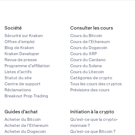
 est utilisée
ques qui font
Société
Consulter les cours
Sécurité sur Kraken
Cours du Bitcoin
 novembre
Offres d’emploi
Cours de l’Ethereum
s banques
Blog de Kraken
Cours du Dogecoin
ez envoyer et
Kraken Developer
Cours du XRP
s.
Revue de presse
Cours du Cardano
Programme d’affiliation
Cours du Solana
cter votre
Listes d’actifs
Cours du Litecoin
La limite
Statut du site
Catégories de crypto
'agit d'une
Centre de support
Tous les cours des cryptos
Réclamations
Prévisions des cours
Breakout Prop Trading
Guides d’achat
Initiation à la crypto
Acheter du Bitcoin
Qu’est-ce que la crypto-
Acheter de l’Ethereum
monnaie ?
Acheter du Dogecoin
Qu’est-ce que Bitcoin ?