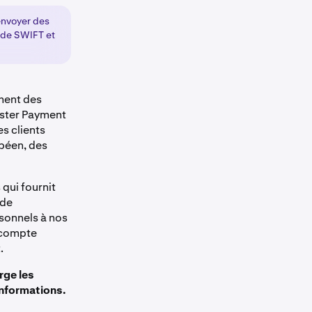
envoyer des
 de SWIFT et
ement des
aster Payment
s clients
péen, des
qui fournit
 de
sonnels à nos
r compte
.
rge les
informations.