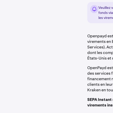
Veuillez
fonds vi
les vire
Openpayd est l
virements en 
Services). Ac
dont les comp
États-Unis et
OpenPayd est 
des services 
financement n
clients en le
Kraken en tou
SEPA Instant 
virements ins