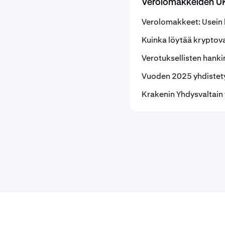
Verolomakkeiden U
Verolomakkeet: Usein 
Kuinka löytää kryptov
Verotuksellisten hank
Vuoden 2025 yhdistet
Krakenin Yhdysvaltai