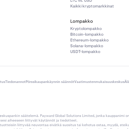
LTC vs. USD
Kaikki kryptomarkkinat
Lompakko
Kryptolompakko
Bitcoin-lompakko
Ethereum-lompakko
Solana-lompakko
USDT-lompakko
itus
Tiedonannot
Pörssikaupankäynnin säännöt
Vaatimustenmukaisuuskeskus
Äl
 keskuspankin säätelemä. Payward Global Solutions Limited, jonka kauppanimi o
esi aiheeseen liittyvät käytännöt ja tiedotteet.
tustuotteisiin liittyvää neuvontaa eivätkä suositus tai kehotus ostaa, myydä, stei