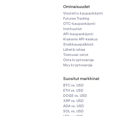
Ominaisuudet
Vivutettu kaupankäynti
Futures Trading
OTC-kaupankäynti
Instituutiot
API-kaupankäynti
Krakenin API-keskus
Steikkauspalkkiot
Lähetä rahaa
Toistuvat ostot
Osta kryptovaroja
Myy kryptovaroja
Suositut markkinat
BTC vs. USD
ETH vs. USD
DOGE vs. USD
XRP vs. USD
ADA vs. USD
SOL vs. USD