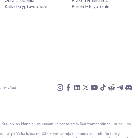
Osta Litecoinia
Kraken vs Binance
Kaikki krypto-oppaat
Perehdy kryptoihin
ä myy/jaa
n Kraken, on Irlannin keskuspankin säätelemä. Sääntömääräinen kotipaikka:
kata tai pitää hallussa mitään kryptovaroja tai noudattaa mitään tiettyä