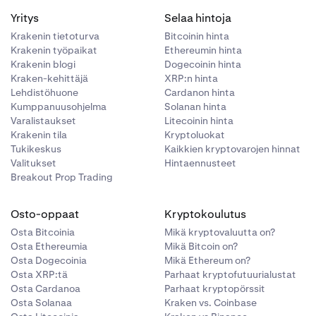
Yritys
Selaa hintoja
Krakenin tietoturva
Bitcoinin hinta
Krakenin työpaikat
Ethereumin hinta
Krakenin blogi
Dogecoinin hinta
Kraken-kehittäjä
XRP:n hinta
Lehdistöhuone
Cardanon hinta
Kumppanuusohjelma
Solanan hinta
Varalistaukset
Litecoinin hinta
Krakenin tila
Kryptoluokat
Tukikeskus
Kaikkien kryptovarojen hinnat
Valitukset
Hintaennusteet
Breakout Prop Trading
Osto-oppaat
Kryptokoulutus
Osta Bitcoinia
Mikä kryptovaluutta on?
Osta Ethereumia
Mikä Bitcoin on?
Osta Dogecoinia
Mikä Ethereum on?
Osta XRP:tä
Parhaat kryptofutuurialustat
Osta Cardanoa
Parhaat kryptopörssit
Osta Solanaa
Kraken vs. Coinbase