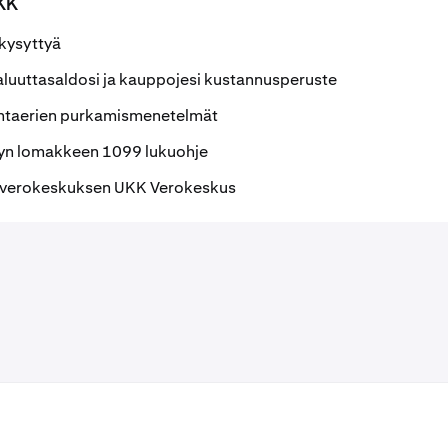
KK
kysyttyä
aluuttasaldosi ja kauppojesi kustannusperuste
intaerien purkamismenetelmät
yn lomakkeen 1099 lukuohje
n verokeskuksen UKK Verokeskus