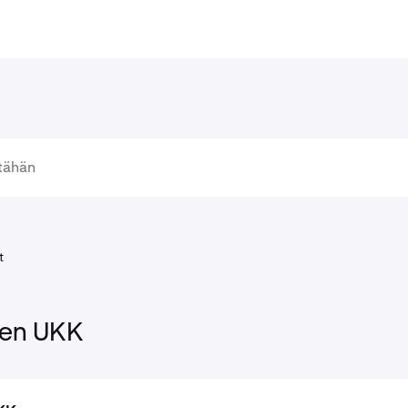
t
den UKK