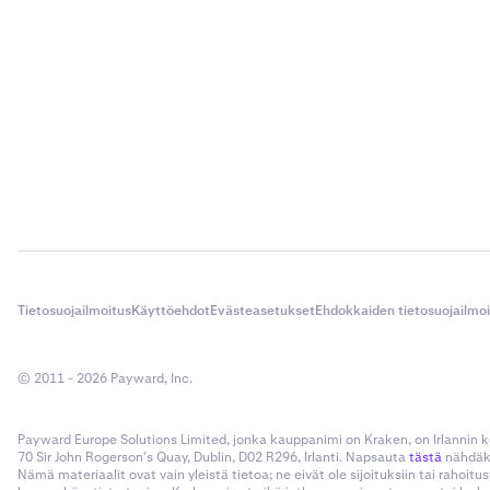
Tietosuojailmoitus
Käyttöehdot
Evästeasetukset
Ehdokkaiden tietosuojailmo
© 2011 - 2026 Payward, Inc.
Payward Europe Solutions Limited, jonka kauppanimi on Kraken, on Irlannin
70 Sir John Rogerson’s Quay, Dublin, D02 R296, Irlanti. Napsauta
tästä
nähdäks
Nämä materiaalit ovat vain yleistä tietoa; ne eivät ole sijoituksiin tai rahoi