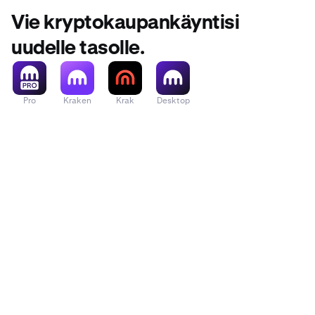
Vie kryptokaupankäyntisi
uudelle tasolle.
Pro
Kraken
Krak
Desktop