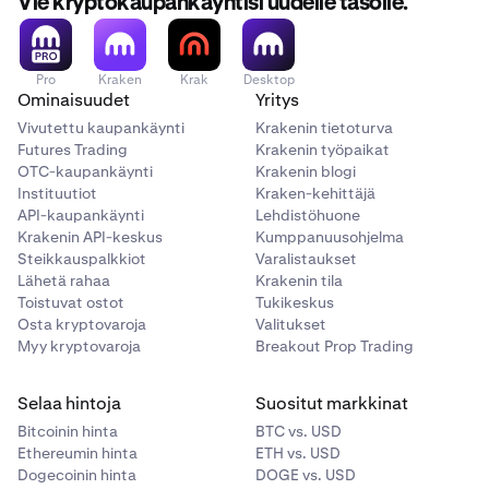
Vie kryptokaupankäyntisi uudelle tasolle.
Pro
Kraken
Krak
Desktop
Ominaisuudet
Yritys
Vivutettu kaupankäynti
Krakenin tietoturva
Futures Trading
Krakenin työpaikat
OTC-kaupankäynti
Krakenin blogi
Instituutiot
Kraken-kehittäjä
API-kaupankäynti
Lehdistöhuone
Krakenin API-keskus
Kumppanuusohjelma
Steikkauspalkkiot
Varalistaukset
Lähetä rahaa
Krakenin tila
Toistuvat ostot
Tukikeskus
Osta kryptovaroja
Valitukset
Myy kryptovaroja
Breakout Prop Trading
Selaa hintoja
Suositut markkinat
Bitcoinin hinta
BTC vs. USD
Ethereumin hinta
ETH vs. USD
Dogecoinin hinta
DOGE vs. USD