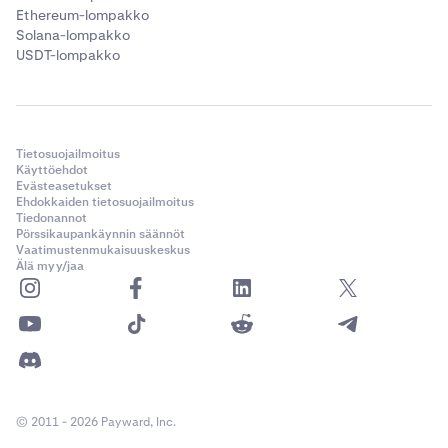
Ethereum-lompakko
Solana-lompakko
USDT-lompakko
Tietosuojailmoitus
Käyttöehdot
Evästeasetukset
Ehdokkaiden tietosuojailmoitus
Tiedonannot
Pörssikaupankäynnin säännöt
Vaatimustenmukaisuuskeskus
Älä myy/jaa
© 2011 - 2026 Payward, Inc.