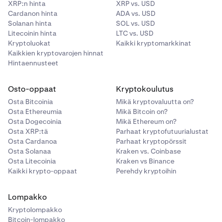
XRP:n hinta
XRP vs. USD
Cardanon hinta
ADA vs. USD
Solanan hinta
SOL vs. USD
Litecoinin hinta
LTC vs. USD
Kryptoluokat
Kaikki kryptomarkkinat
Kaikkien kryptovarojen hinnat
Hintaennusteet
Osto-oppaat
Kryptokoulutus
Osta Bitcoinia
Mikä kryptovaluutta on?
Osta Ethereumia
Mikä Bitcoin on?
Osta Dogecoinia
Mikä Ethereum on?
Osta XRP:tä
Parhaat kryptofutuurialustat
Osta Cardanoa
Parhaat kryptopörssit
Osta Solanaa
Kraken vs. Coinbase
Osta Litecoinia
Kraken vs Binance
Kaikki krypto-oppaat
Perehdy kryptoihin
Lompakko
Kryptolompakko
Bitcoin-lompakko