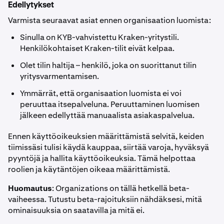
Edellytykset
Varmista seuraavat asiat ennen organisaation luomista:
Sinulla on KYB-vahvistettu Kraken-yritystili.
Henkilökohtaiset Kraken-tilit eivät kelpaa.
Olet tilin haltija – henkilö, joka on suorittanut tilin
yritysvarmentamisen.
Ymmärrät, että organisaation luomista ei voi
peruuttaa itsepalveluna. Peruuttaminen luomisen
jälkeen edellyttää manuaalista asiakaspalvelua.
Ennen käyttöoikeuksien määrittämistä selvitä, keiden
tiimissäsi tulisi käydä kauppaa, siirtää varoja, hyväksyä
pyyntöjä ja hallita käyttöoikeuksia. Tämä helpottaa
roolien ja käytäntöjen oikeaa määrittämistä.
Huomautus
: Organizations on tällä hetkellä beta-
vaiheessa. Tutustu beta-rajoituksiin nähdäksesi, mitä
ominaisuuksia on saatavilla ja mitä ei.