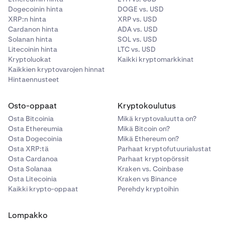
aikakatkaisua. Jos jäsenen istunto on ollut
Dogecoinin hinta
DOGE vs. USD
XRP:n hinta
XRP vs. USD
käyttämättömänä kauemmin kuin asetettu aikakatkaisu,
Cardanon hinta
ADA vs. USD
istunto päättyy ja jäsenen on kirjauduttava sisään
Solanan hinta
SOL vs. USD
uudelleen.
Litecoinin hinta
LTC vs. USD
Kryptoluokat
Kaikki kryptomarkkinat
Aikakatkaisu määritetään organisaation tietoturva-
Kaikkien kryptovarojen hinnat
asetuksissa luomisen jälkeen. Lyhyemmät
Hintaennusteet
aikakatkaisuajat pienentävät valvomattomien istuntojen
väärinkäyttöriskiä.
Osto-oppaat
Kryptokoulutus
Osta Bitcoinia
Mikä kryptovaluutta on?
Osta Ethereumia
Mikä Bitcoin on?
Osta Dogecoinia
Mikä Ethereum on?
Osta XRP:tä
Parhaat kryptofutuurialustat
Osta Cardanoa
Parhaat kryptopörssit
Osta Solanaa
Kraken vs. Coinbase
Osta Litecoinia
Kraken vs Binance
Kaikki krypto-oppaat
Perehdy kryptoihin
Lompakko