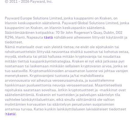
© 2011 - 2026 Payward, Inc.
Payward Europe Solutions Limited, jonka kauppanimi on Kraken, on
Irlannin keskuspankin säätelemä. Payward Global Solutions Limited, jonka
kauppanimi on Kraken, on Irlannin keskuspankin säätelemä.
Sääntömääräinen kotipaikka: 70 Sir John Rogerson’s Quay, Dublin, D02
R296, Irlanti. Napsauta
tästä
nähdäksesi aiheeseen liittyvät käytännöt ja
tiedotteet.
Nämä materiaalit ovat vain yleistä tietoa; ne eivät ole sijoituksiin tai
rahoitustuotteisiin liittyvää neuvontaa eivätkä suositus tai kehotus ostaa,
myydä, steikata tai pitää hallussa mitään kryptovaroja tai noudattaa
mitään tiettyä kaupankäyntistrategiaa. Kraken ei nyt eikä jatkossa pyri
nostamaan tai laskemaan minkään sellaisen kryptovaran arvoa, jonka se
tuo saataville. Kryptomarkkinoiden arvaamaton luonne voi johtaa varojen
menetykseen. Kryptovarojesi tuotosta ja/tai mahdollisesta
arvonnoususta voi aiheutua veroseuraamuksia, ja suosittelemme
hankkimaan puolueettomia neuvoja veroasemastasi. Maantieteellisiä
rajoituksia saatetaan soveltaa. Jotkin kryptotuotteet ja -markkinat ovat
säätelemättömiä. Krakenin eri tuotteiden ja palvelujen sääntelyn tila
vaihtelee lainkäyttöalueittain, eikä sinulla välttämättä ole valtion
myöntämien korvausten tai sääntelyyn perustuvien suojatoimien
antamaa turvaa. Katso kunkin lainkäyttöalueen lakisääteiset tiedotteet
(
tästä
).