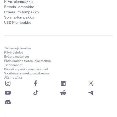
Kryptolompakko
Bitcoin-lompakko
Ethereum-lompakko
Solana-lompakko
USDT-lompakko
Tietosuojailmoitus
Käyttöehdot
Evästeasetukset
Ehdokkaiden tietosuojailmoitus
Tiedonannot
Pörssikaupankäynnin säännöt
Vaatimustenmukaisuuskeskus
Älä myy/jaa