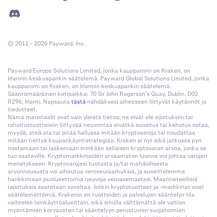
© 2011 - 2026 Payward, Inc.
Payward Europe Solutions Limited, jonka kauppanimi on Kraken, on
Irlannin keskuspankin säätelemä. Payward Global Solutions Limited, jonka
kauppanimi on Kraken, on Irlannin keskuspankin säätelemä.
Sääntömääräinen kotipaikka: 70 Sir John Rogerson’s Quay, Dublin, D02
R296, Irlanti. Napsauta
tästä
nähdäksesi aiheeseen liittyvät käytännöt ja
tiedotteet.
Nämä materiaalit ovat vain yleistä tietoa; ne eivät ole sijoituksiin tai
rahoitustuotteisiin liittyvää neuvontaa eivätkä suositus tai kehotus ostaa,
myydä, steikata tai pitää hallussa mitään kryptovaroja tai noudattaa
mitään tiettyä kaupankäyntistrategiaa. Kraken ei nyt eikä jatkossa pyri
nostamaan tai laskemaan minkään sellaisen kryptovaran arvoa, jonka se
tuo saataville. Kryptomarkkinoiden arvaamaton luonne voi johtaa varojen
menetykseen. Kryptovarojesi tuotosta ja/tai mahdollisesta
arvonnoususta voi aiheutua veroseuraamuksia, ja suosittelemme
hankkimaan puolueettomia neuvoja veroasemastasi. Maantieteellisiä
rajoituksia saatetaan soveltaa. Jotkin kryptotuotteet ja -markkinat ovat
säätelemättömiä. Krakenin eri tuotteiden ja palvelujen sääntelyn tila
vaihtelee lainkäyttöalueittain, eikä sinulla välttämättä ole valtion
myöntämien korvausten tai sääntelyyn perustuvien suojatoimien