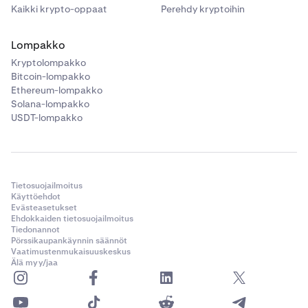
Kaikki krypto-oppaat
Perehdy kryptoihin
Lompakko
Kryptolompakko
Bitcoin-lompakko
Ethereum-lompakko
Solana-lompakko
USDT-lompakko
Tietosuojailmoitus
Käyttöehdot
Evästeasetukset
Ehdokkaiden tietosuojailmoitus
Tiedonannot
Pörssikaupankäynnin säännöt
Vaatimustenmukaisuuskeskus
Älä myy/jaa