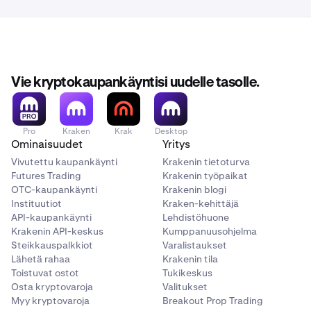
Vie kryptokaupankäyntisi uudelle tasolle.
Pro
Kraken
Krak
Desktop
Ominaisuudet
Yritys
Vivutettu kaupankäynti
Krakenin tietoturva
Futures Trading
Krakenin työpaikat
OTC-kaupankäynti
Krakenin blogi
Instituutiot
Kraken-kehittäjä
API-kaupankäynti
Lehdistöhuone
Krakenin API-keskus
Kumppanuusohjelma
Steikkauspalkkiot
Varalistaukset
Lähetä rahaa
Krakenin tila
Toistuvat ostot
Tukikeskus
Osta kryptovaroja
Valitukset
Myy kryptovaroja
Breakout Prop Trading