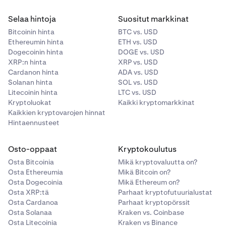
Selaa hintoja
Suositut markkinat
Bitcoinin hinta
BTC vs. USD
Ethereumin hinta
ETH vs. USD
Dogecoinin hinta
DOGE vs. USD
XRP:n hinta
XRP vs. USD
Cardanon hinta
ADA vs. USD
Solanan hinta
SOL vs. USD
Litecoinin hinta
LTC vs. USD
Kryptoluokat
Kaikki kryptomarkkinat
Kaikkien kryptovarojen hinnat
Hintaennusteet
Osto-oppaat
Kryptokoulutus
Osta Bitcoinia
Mikä kryptovaluutta on?
Osta Ethereumia
Mikä Bitcoin on?
Osta Dogecoinia
Mikä Ethereum on?
Osta XRP:tä
Parhaat kryptofutuurialustat
Osta Cardanoa
Parhaat kryptopörssit
Osta Solanaa
Kraken vs. Coinbase
Osta Litecoinia
Kraken vs Binance