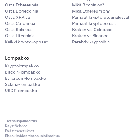
Osta Ethereumia
Mikä Bitcoin on?
Osta Dogecoinia
Mikä Ethereum on?
Osta XRP:tä
Parhaat kryptofutuurialustat
Osta Cardanoa
Parhaat kryptopörssit
Osta Solanaa
Kraken vs. Coinbase
Osta Litecoinia
Kraken vs Binance
Kaikki krypto-oppaat
Perehdy kryptoihin
Lompakko
Kryptolompakko
Bitcoin-lompakko
Ethereum-lompakko
Solana-lompakko
USDT-lompakko
Tietosuojailmoitus
Käyttöehdot
Evästeasetukset
Ehdokkaiden tietosuojailmoitus