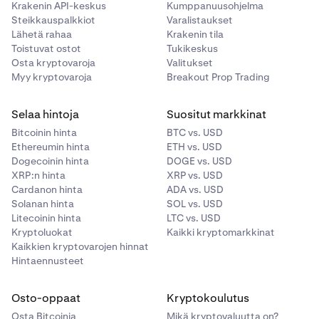
Krakenin API-keskus
Kumppanuusohjelma
sisällä viimeksi havaitusta indeksihinnasta.
Steikkauspalkkiot
Varalistaukset
Lähetä rahaa
Krakenin tila
Esimerkki:
Ostotarjouksia ei voi tehdä yli 4 %
Toistuvat ostot
Tukikeskus
korkeammalle, ja myyntitarjouksia ei voi tehdä
Osta kryptovaroja
Valitukset
yli 4 % matalammalle kuin viimeksi havaittu
Myy kryptovaroja
Breakout Prop Trading
indeksihinta.
Virheenkäsittely:
Tämän alueen ulkopuolelle
Selaa hintoja
Suositut markkinat
jäävät tilaukset hylätään virheilmoituksella
Bitcoinin hinta
BTC vs. USD
(OUTSIDE_PRICE_COLLAR)
.
Ethereumin hinta
ETH vs. USD
Dogecoinin hinta
DOGE vs. USD
XRP:n hinta
XRP vs. USD
Saumaton kaupankäyntikokemus
Cardanon hinta
ADA vs. USD
FX Perps on integroitu alustallemme samalla
Solanan hinta
SOL vs. USD
intuitiivisella suunnittelulla kuin kryptoperpetuaalimme.
Litecoinin hinta
LTC vs. USD
Markkinoiden sulkemisen aikaisia erityissääntöjä lukuun
Kryptoluokat
Kaikki kryptomarkkinat
ottamatta FX Perps toimii aivan kuten jo tuntemasi
Kaikkien kryptovarojen hinnat
tuotteet.
Hintaennusteet
Osto-oppaat
Kryptokoulutus
Osta Bitcoinia
Mikä kryptovaluutta on?