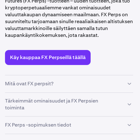
Futures (FX Perps) -tuotteen – uuden tuotteen, joka tuo
kryptoperpetuaaliemme vankat ominaisuudet
valuuttakaupan dynaamiseen maailmaan. FX Perps on
suunniteltu tarjoamaan sinulle reaaliaikaisen altistuksen
valuuttamarkkinoille säilyttäen samalla tutun
kaupankäyntikokemuksen, jota rakastat.
Käy kauppaa FX Perpseillä täällä
Mitä ovat FX perpsit?
FX Perps ovat ikuisia sopimuksia, jotka perustuvat
Tärkeimmät ominaisuudet ja FX Perpsien
valuuttamarkkinoiden kohdeindeksiin. Aivan kuten
toiminta
kryptoperpetuaalimme, ne mahdollistavat
kaupankäynnin ilman eräpäivistä huolehtimista. Sen
Reaaliaikainen kohdeindeksin data
FX Perps -sopimuksen tiedot
sijaan voit keskittyä markkinoiden liikkeisiin ja hioa
Kohdevaluuttakurssi-indeksin hinnat ovat peräisin
strategioitasi.
DxFeedin Composite Forex Indexistä. Hinnat päivitetään
Lisätietoja sopimuksen yksityiskohdista löydät
Linear