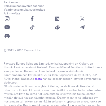
Tiedonannot
Pörssikaupankäynnin säännöt
Vaatimustenmukaisuuskeskus
Älä myy/jaa
© 2011 - 2026 Payward, Inc.
Payward Europe Solutions Limited, jonka kauppanimi on Kraken, on
Irlannin keskuspankin säätelemä. Payward Global Solutions Limited, jonka
kauppanimi on Kraken, on Irlannin keskuspankin säätelemä.
Sääntömääräinen kotipaikka: 70 Sir John Rogerson’s Quay, Dublin, D02
R296, Irlanti. Napsauta
tästä
nähdäksesi aiheeseen liittyvät käytännöt ja
tiedotteet.
Nämä materiaalit ovat vain yleistä tietoa; ne eivät ole sijoituksiin tai
rahoitustuotteisiin liittyvää neuvontaa eivätkä suositus tai kehotus ostaa,
myydä, steikata tai pitää hallussa mitään kryptovaroja tai noudattaa
mitään tiettyä kaupankäyntistrategiaa. Kraken ei nyt eikä jatkossa pyri
nostamaan tai laskemaan minkään sellaisen kryptovaran arvoa, jonka se
tuo saataville. Kryptomarkkinoiden arvaamaton luonne voi johtaa varojen