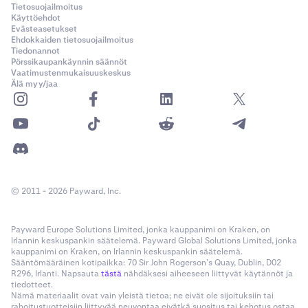
Tietosuojailmoitus
Käyttöehdot
Evästeasetukset
Ehdokkaiden tietosuojailmoitus
Tiedonannot
Pörssikaupankäynnin säännöt
Vaatimustenmukaisuuskeskus
Älä myy/jaa
© 2011 - 2026 Payward, Inc.
Payward Europe Solutions Limited, jonka kauppanimi on Kraken, on
Irlannin keskuspankin säätelemä. Payward Global Solutions Limited, jonka
kauppanimi on Kraken, on Irlannin keskuspankin säätelemä.
Sääntömääräinen kotipaikka: 70 Sir John Rogerson’s Quay, Dublin, D02
R296, Irlanti. Napsauta
tästä
nähdäksesi aiheeseen liittyvät käytännöt ja
tiedotteet.
Nämä materiaalit ovat vain yleistä tietoa; ne eivät ole sijoituksiin tai
rahoitustuotteisiin liittyvää neuvontaa eivätkä suositus tai kehotus ostaa,