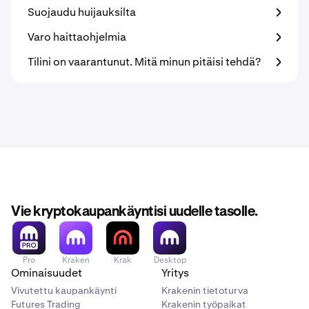
Suojaudu huijauksilta
Varo haittaohjelmia
Tilini on vaarantunut. Mitä minun pitäisi tehdä?
Vie kryptokaupankäyntisi uudelle tasolle.
Pro
Kraken
Krak
Desktop
Ominaisuudet
Yritys
Vivutettu kaupankäynti
Krakenin tietoturva
Futures Trading
Krakenin työpaikat