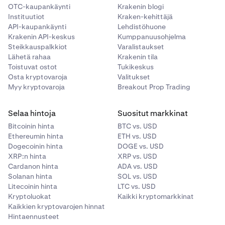
OTC-kaupankäynti
Krakenin blogi
Instituutiot
Kraken-kehittäjä
API-kaupankäynti
Lehdistöhuone
Krakenin API-keskus
Kumppanuusohjelma
Steikkauspalkkiot
Varalistaukset
Lähetä rahaa
Krakenin tila
Toistuvat ostot
Tukikeskus
Osta kryptovaroja
Valitukset
Myy kryptovaroja
Breakout Prop Trading
Selaa hintoja
Suositut markkinat
Bitcoinin hinta
BTC vs. USD
Ethereumin hinta
ETH vs. USD
Dogecoinin hinta
DOGE vs. USD
XRP:n hinta
XRP vs. USD
Cardanon hinta
ADA vs. USD
Solanan hinta
SOL vs. USD
Litecoinin hinta
LTC vs. USD
Kryptoluokat
Kaikki kryptomarkkinat
Kaikkien kryptovarojen hinnat
Hintaennusteet