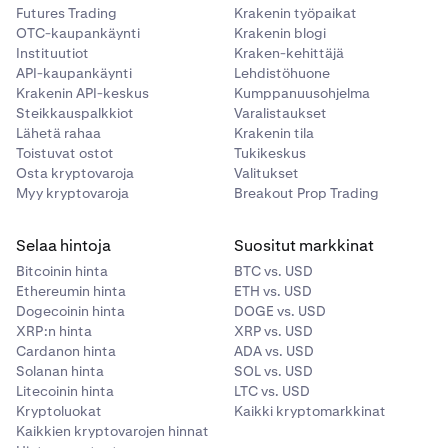
Futures Trading
Krakenin työpaikat
OTC-kaupankäynti
Krakenin blogi
Instituutiot
Kraken-kehittäjä
API-kaupankäynti
Lehdistöhuone
Krakenin API-keskus
Kumppanuusohjelma
Steikkauspalkkiot
Varalistaukset
Lähetä rahaa
Krakenin tila
Toistuvat ostot
Tukikeskus
Osta kryptovaroja
Valitukset
Myy kryptovaroja
Breakout Prop Trading
Selaa hintoja
Suositut markkinat
Bitcoinin hinta
BTC vs. USD
Ethereumin hinta
ETH vs. USD
Dogecoinin hinta
DOGE vs. USD
XRP:n hinta
XRP vs. USD
Cardanon hinta
ADA vs. USD
Solanan hinta
SOL vs. USD
Litecoinin hinta
LTC vs. USD
Kryptoluokat
Kaikki kryptomarkkinat
Kaikkien kryptovarojen hinnat