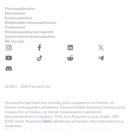
Tietosuojailmoitus
Käyttöehdot
Evästeasetukset
Ehdokkaiden tietosuojailmoitus
Tiedonannot
Pörssikaupankäynnin säännöt
Vaatimustenmukaisuuskeskus
Älä myy/jaa
© 2011 - 2026 Payward, Inc.
Payward Europe Solutions Limited, jonka kauppanimi on Kraken, on
Irlannin keskuspankin säätelemä. Payward Global Solutions Limited, jonka
kauppanimi on Kraken, on Irlannin keskuspankin säätelemä.
Sääntömääräinen kotipaikka: 70 Sir John Rogerson’s Quay, Dublin, D02
R296, Irlanti. Napsauta
tästä
nähdäksesi aiheeseen liittyvät käytännöt ja
tiedotteet.