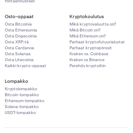
Hintaennusteet
Osto-oppaat
Kryptokoulutus
Osta Bitcoinia
Mikä kryptovaluutta on?
Osta Ethereumia
Mikä Bitcoin on?
Osta Dogecoinia
Mikä Ethereum on?
Osta XRP:tä
Parhaat kryptofutuurialustat
Osta Cardanoa
Parhaat kryptopörssit
Osta Solanaa
Kraken vs. Coinbase
Osta Litecoinia
Kraken vs Binance
Kaikki krypto-oppaat
Perehdy kryptoihin
Lompakko
Kryptolompakko
Bitcoin-lompakko
Ethereum-lompakko
Solana-lompakko
USDT-lompakko