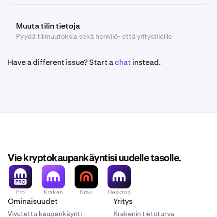
Muuta tilin tietoja
Pyydä tilimuutoksia sekä henkilö- että yritystileille
Have a different issue? Start a
chat
instead.
Vie kryptokaupankäyntisi uudelle tasolle.
Pro
Kraken
Krak
Desktop
Ominaisuudet
Yritys
Vivutettu kaupankäynti
Krakenin tietoturva