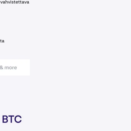
a vahvistettava
uta