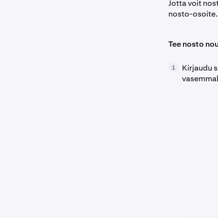
Jotta voit nos
nosto-osoite.
Tee nosto nou
Kirjaudu s
1
vasemmalla