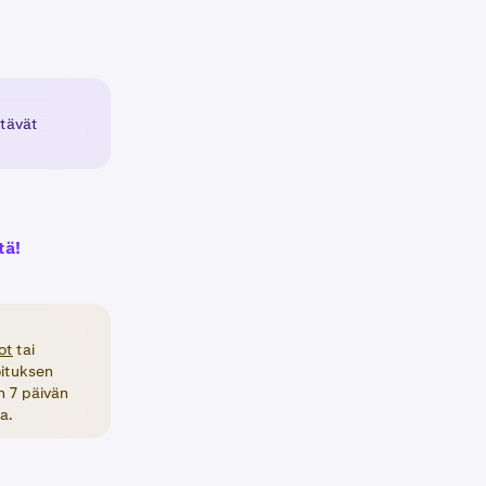
ttävät
tä!
ot
tai
joituksen
n 7 päivän
a.