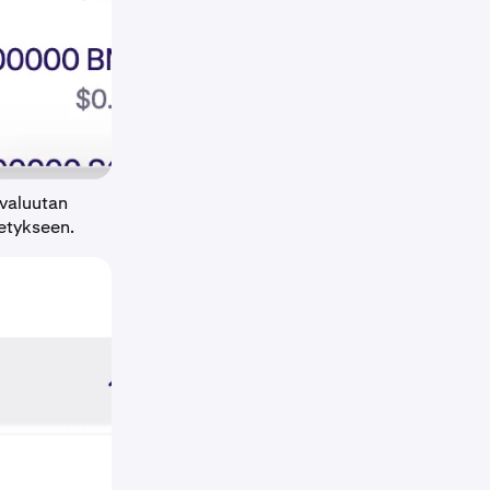
ovaluutan
etykseen.