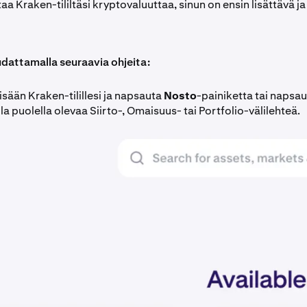
taa Kraken-tililtäsi kryptovaluuttaa, sinun on ensin lisättävä j
dattamalla seuraavia ohjeita:
isään Kraken-tilillesi ja napsauta
Nosto
-painiketta tai napsa
 puolella olevaa Siirto-, Omaisuus- tai Portfolio-välilehteä.