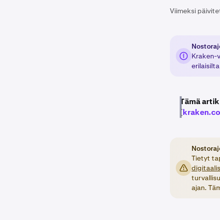
Viimeksi päivite
Nostoraj
Kraken-v
erilaisilt
Tämä artik
(
kraken.c
Nostoraj
Tietyt t
digitaal
turvallis
ajan. Täm