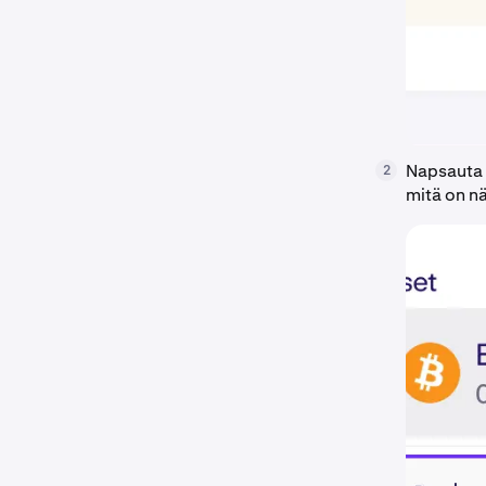
Napsauta 
2
mitä on nä