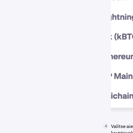
Valitse ai
4
kryptovalu