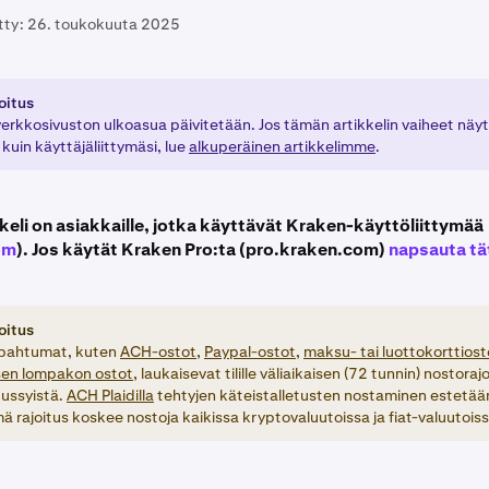
tty:
26. toukokuuta 2025
oitus
erkkosivuston ulkoasua päivitetään. Jos tämän artikkelin vaiheet näy
a kuin käyttäjäliittymäsi, lue
alkuperäinen artikkelimme
.
keli on asiakkaille, jotka käyttävät Kraken-käyttöliittymää
om
). Jos käytät Kraken Pro:ta (pro.kraken.com)
napsauta tä
oitus
apahtumat, kuten
ACH-ostot,
Paypal-ostot
,
maksu- tai luottokorttiost
isen lompakon ostot,
laukaisevat tilille väliaikaisen (72 tunnin) nostora
uussyistä.
ACH Plaidilla
tehtyjen käteistalletusten nostaminen estetää
ä rajoitus koskee nostoja kaikissa kryptovaluutoissa ja fiat-valuutoiss