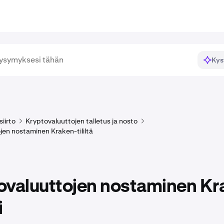
Kys
siirto
Kryptovaluuttojen talletus ja nosto
jen nostaminen Kraken-tililtä
ovaluuttojen nostaminen Kr
i