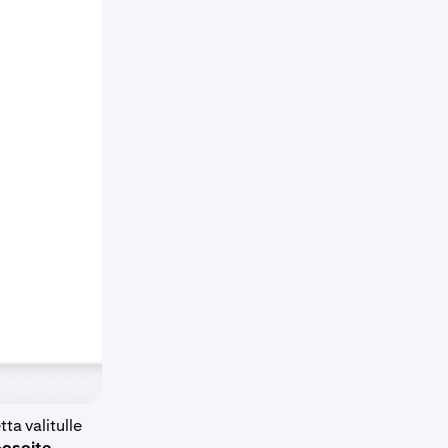
ta valitulle
-osoite
.