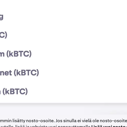
emmin lisätty nosto-osoite. Jos sinulla ei vielä ole nosto-osoitet
utalle, lisää ja vahvista uusi napsauttamalla
Lisää uusi nosto