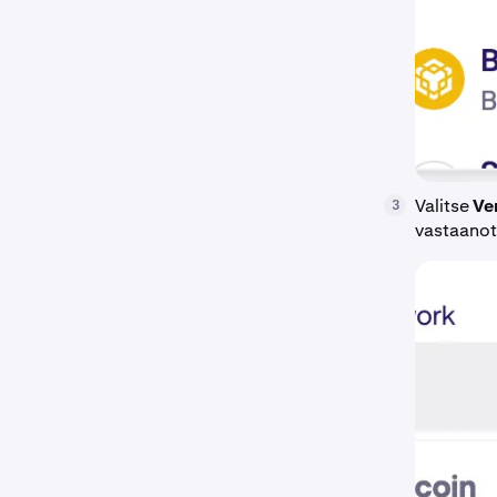
Valitse
Ve
3
vastaanot