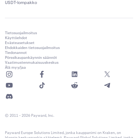
USDT-lompakko
Tietosuojailmoitus
Käyttöehdot
Evästeasetukset
Ehdokkaiden tietosuojailmoitus
Tiedonannot
Pörssikaupankäynnin säännöt
Vaatimustenmukaisuuskeskus
Älä myy/jaa
© 2011 - 2026 Payward, Inc.
Payward Europe Solutions Limited, jonka kauppanimi on Kraken, on
Irlannin keskuspankin säätelemä. Payward Global Solutions Limited, jonka