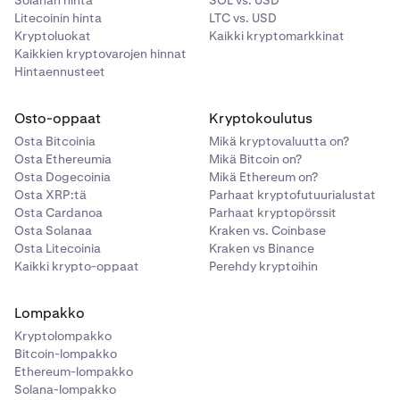
Solanan hinta
SOL vs. USD
Litecoinin hinta
LTC vs. USD
Kryptoluokat
Kaikki kryptomarkkinat
Kaikkien kryptovarojen hinnat
Hintaennusteet
Osto-oppaat
Kryptokoulutus
Osta Bitcoinia
Mikä kryptovaluutta on?
Osta Ethereumia
Mikä Bitcoin on?
Osta Dogecoinia
Mikä Ethereum on?
Osta XRP:tä
Parhaat kryptofutuurialustat
Osta Cardanoa
Parhaat kryptopörssit
Osta Solanaa
Kraken vs. Coinbase
Osta Litecoinia
Kraken vs Binance
Kaikki krypto-oppaat
Perehdy kryptoihin
Lompakko
Kryptolompakko
Bitcoin-lompakko
Ethereum-lompakko
Solana-lompakko