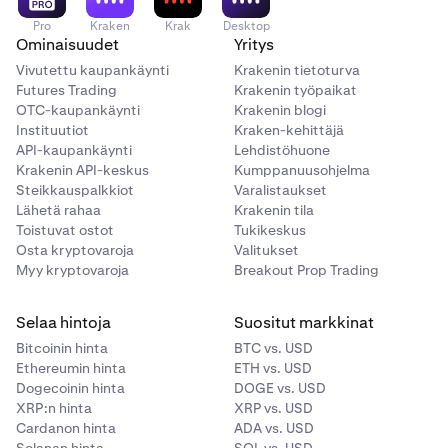
käyttävällä kielellä (esimerkiksi venäjä, kiina, thai tai
Pro
Kraken
Krak
Desktop
heprea), osoitteeen todistavan asiakirjan virallistettu
Ominaisuudet
Yritys
käännös nopeuttaa käsittelyaikaa huomattavasti.
Vivutettu kaupankäynti
Krakenin tietoturva
Futures Trading
Krakenin työpaikat
OTC-kaupankäynti
Krakenin blogi
Instituutiot
Kraken-kehittäjä
API-kaupankäynti
Lehdistöhuone
Krakenin API-keskus
Kumppanuusohjelma
Steikkauspalkkiot
Varalistaukset
Lähetä rahaa
Krakenin tila
Toistuvat ostot
Tukikeskus
Osta kryptovaroja
Valitukset
Myy kryptovaroja
Breakout Prop Trading
Selaa hintoja
Suositut markkinat
Bitcoinin hinta
BTC vs. USD
Ethereumin hinta
ETH vs. USD
Dogecoinin hinta
DOGE vs. USD
XRP:n hinta
XRP vs. USD
Cardanon hinta
ADA vs. USD