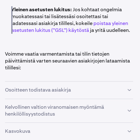
Yleinen asetusten lukitus:
Jos kohtaat ongelmia
muokatessasi tai lisätessäsi osoitettasi tai
ladatessasi asiakirja tilillesi, kokeile
poistaa yleinen
asetusten lukitus (”GSL”) käytöstä
ja yritä uudelleen.
Voimme vaatia varmentamista tai tilin tietojen
päivittämistä varten seuraavien asiakirjojen lataamista
tilillesi:
Osoitteen todistava asiakirja
Osoitteen todistavissa asiakirjoissa on oltava nimesi ja
Kelvollinen valtion viranomaisen myöntämä
osoitteesi ja niiden päiväyksestä on oltava enintään
henkilöllisyystodistus
kolme kuukautta niiden jättämispäivänä. Me EMME
hyväksy posti- lokeroita osoitteeksi missään maassa.
Kelvollisia asiakirjoja ovat:
Kasvokuva
Hyväksyttyjä asiakirjoja ovat muun muassa seuraavat: