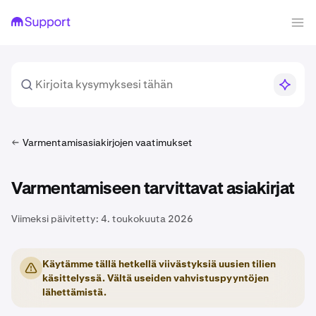
Varmentamisasiakirjojen vaatimukset
Varmentamiseen tarvittavat asiakirjat
Viimeksi päivitetty:
4. toukokuuta 2026
Käytämme tällä hetkellä viivästyksiä uusien tilien
käsittelyssä. Vältä useiden vahvistuspyyntöjen
lähettämistä.