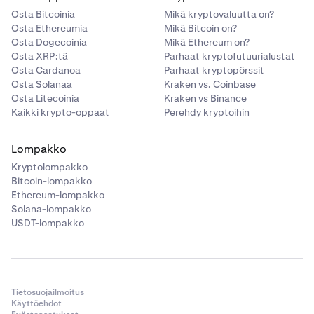
Osta Bitcoinia
Mikä kryptovaluutta on?
Osta Ethereumia
Mikä Bitcoin on?
Osta Dogecoinia
Mikä Ethereum on?
Osta XRP:tä
Parhaat kryptofutuurialustat
Osta Cardanoa
Parhaat kryptopörssit
Osta Solanaa
Kraken vs. Coinbase
Osta Litecoinia
Kraken vs Binance
Kaikki krypto-oppaat
Perehdy kryptoihin
Lompakko
Kryptolompakko
Bitcoin-lompakko
Ethereum-lompakko
Solana-lompakko
USDT-lompakko
Tietosuojailmoitus
Käyttöehdot