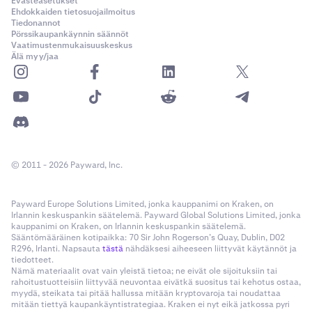
Evästeasetukset
Ehdokkaiden tietosuojailmoitus
Tiedonannot
Pörssikaupankäynnin säännöt
Vaatimustenmukaisuuskeskus
Älä myy/jaa
© 2011 - 2026 Payward, Inc.
Payward Europe Solutions Limited, jonka kauppanimi on Kraken, on
Irlannin keskuspankin säätelemä. Payward Global Solutions Limited, jonka
kauppanimi on Kraken, on Irlannin keskuspankin säätelemä.
Sääntömääräinen kotipaikka: 70 Sir John Rogerson’s Quay, Dublin, D02
R296, Irlanti. Napsauta
tästä
nähdäksesi aiheeseen liittyvät käytännöt ja
tiedotteet.
Nämä materiaalit ovat vain yleistä tietoa; ne eivät ole sijoituksiin tai
rahoitustuotteisiin liittyvää neuvontaa eivätkä suositus tai kehotus ostaa,
myydä, steikata tai pitää hallussa mitään kryptovaroja tai noudattaa
mitään tiettyä kaupankäyntistrategiaa. Kraken ei nyt eikä jatkossa pyri