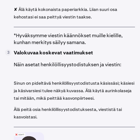
✘ Älä käytä kokonaista paperiarkkia. Liian suuri osa
kehostasi ei saa peittyä viestin taakse.
*Hyväksymme viestin käännökset muille kielille,
kunhan merkitys säilyy samana.
Valokuvaa koskevat vaatimukset
3
Näin asetat henkilöllisyystodistuksen ja viestin:
Sinun on pideltävä henkilöllisyystodistusta käsissäsi; käsiesi
ja käsivarsiesi tulee näkyä kuvassa. Älä käytä aurinkolaseja
tai mitään, mikä peittää kasvonpiirteesi.
Älä peitä osia henkilöllisyystodistuksesta, viestistä tai
kasvoistasi.