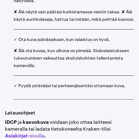
näkyvissä.
✘ Älä näytä vain päätäsi kurkistamassa viestin takaa. ✘ Älä
käytä aurinkolaseja, hattua tai mitään, mikä peittää kasvosi.
✓ Ota kuva päiväsaikaan, kun valaistus on hyvä.
✘ Älä ota kuvaa, kun ulkona on pimeää. Sisävalaistukseen
tukeutuminen vaikeuttaa yksityiskohtien tallentamista
kameroilla.
✓ Pyydä ystävääsi tai perheenjäsentäsi ottamaan kuva.
Latausohjeet
IDCP
ja
kasvokuva
voidaan joko ottaa laitteesi
kameralla tai ladata tietokoneelta Kraken-tilisi
Asiakirjat-
sivulla
.