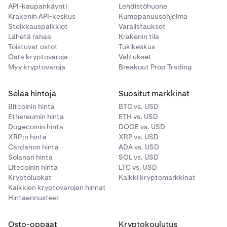
API-kaupankäynti
Lehdistöhuone
Krakenin API-keskus
Kumppanuusohjelma
Steikkauspalkkiot
Varalistaukset
Lähetä rahaa
Krakenin tila
Toistuvat ostot
Tukikeskus
Osta kryptovaroja
Valitukset
Myy kryptovaroja
Breakout Prop Trading
Selaa hintoja
Suositut markkinat
Bitcoinin hinta
BTC vs. USD
Ethereumin hinta
ETH vs. USD
Dogecoinin hinta
DOGE vs. USD
XRP:n hinta
XRP vs. USD
Cardanon hinta
ADA vs. USD
Solanan hinta
SOL vs. USD
Litecoinin hinta
LTC vs. USD
Kryptoluokat
Kaikki kryptomarkkinat
Kaikkien kryptovarojen hinnat
Hintaennusteet
Osto-oppaat
Kryptokoulutus