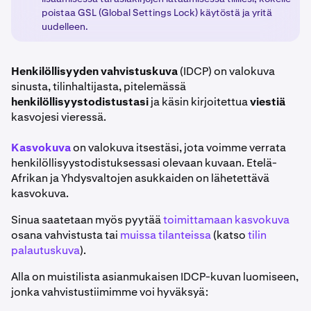
poistaa GSL (Global Settings Lock) käytöstä ja yritä
uudelleen.
Henkilöllisyyden vahvistuskuva
(IDCP) on valokuva
sinusta, tilinhaltijasta, pitelemässä
henkilöllisyystodistustasi
ja käsin kirjoitettua
viestiä
kasvojesi vieressä.
Kasvokuva
on valokuva itsestäsi, jota voimme verrata
henkilöllisyystodistuksessasi olevaan kuvaan. Etelä-
Afrikan ja Yhdysvaltojen asukkaiden on lähetettävä
kasvokuva.
Sinua saatetaan myös pyytää
toimittamaan kasvokuva
osana vahvistusta tai
muissa tilanteissa
(katso
tilin
palautuskuva
).
Alla on muistilista asianmukaisen IDCP-kuvan luomiseen,
jonka vahvistustiimimme voi hyväksyä: