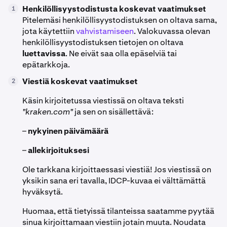
Henkilöllisyystodistusta koskevat vaatimukset
1
Pitelemäsi henkilöllisyystodistuksen on oltava sama,
jota käytettiin
vahvistamiseen
. Valokuvassa olevan
henkilöllisyystodistuksen tietojen on oltava
luettavissa
. Ne eivät saa olla epäselviä tai
epätarkkoja.
Viestiä koskevat vaatimukset
2
Käsin kirjoitetussa viestissä on oltava teksti
"kraken.com"
ja sen on sisällettävä:
–
nykyinen päivämäärä
–
allekirjoituksesi
Ole tarkkana kirjoittaessasi viestiä! Jos viestissä on
yksikin sana eri tavalla, IDCP-kuvaa ei välttämättä
hyväksytä.
Huomaa, että tietyissä tilanteissa saatamme pyytää
sinua kirjoittamaan viestiin jotain muuta. Noudata