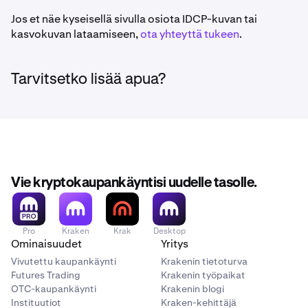
Jos et näe kyseisellä sivulla osiota IDCP-kuvan tai
kasvokuvan lataamiseen,
ota yhteyttä tukeen
.
Tarvitsetko lisää apua?
Vie kryptokaupankäyntisi uudelle tasolle.
Pro
Kraken
Krak
Desktop
Ominaisuudet
Yritys
Vivutettu kaupankäynti
Krakenin tietoturva
Futures Trading
Krakenin työpaikat
OTC-kaupankäynti
Krakenin blogi
Instituutiot
Kraken-kehittäjä