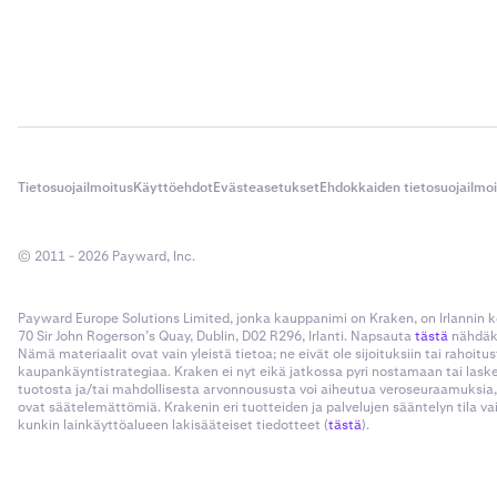
Tietosuojailmoitus
Käyttöehdot
Evästeasetukset
Ehdokkaiden tietosuojailmo
© 2011 - 2026 Payward, Inc.
Payward Europe Solutions Limited, jonka kauppanimi on Kraken, on Irlannin
70 Sir John Rogerson’s Quay, Dublin, D02 R296, Irlanti. Napsauta
tästä
nähdäks
Nämä materiaalit ovat vain yleistä tietoa; ne eivät ole sijoituksiin tai rahoi
kaupankäyntistrategiaa. Kraken ei nyt eikä jatkossa pyri nostamaan tai las
tuotosta ja/tai mahdollisesta arvonnoususta voi aiheutua veroseuraamuksia,
ovat säätelemättömiä. Krakenin eri tuotteiden ja palvelujen sääntelyn tila v
kunkin lainkäyttöalueen lakisääteiset tiedotteet (
tästä
).