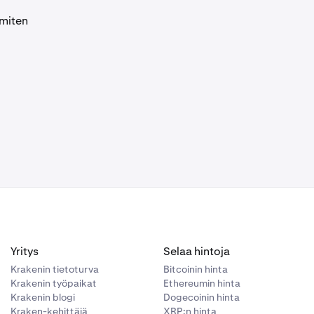
 miten
osi)
ytät vuoden
.
si ovat:
iota).
Yritys
Selaa hintoja
Krakenin tietoturva
Bitcoinin hinta
Krakenin työpaikat
Ethereumin hinta
Krakenin blogi
Dogecoinin hinta
Kraken-kehittäjä
XRP:n hinta