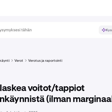
Kys
käynti
Verot
Verotus ja raportointi
laskea voitot/tappiot
käynnistä (ilman marginaal