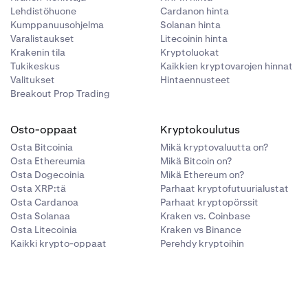
Lehdistöhuone
Cardanon hinta
).
Kumppanuusohjelma
Solanan hinta
Varalistaukset
Litecoinin hinta
Krakenin tila
Kryptoluokat
Tukikeskus
Kaikkien kryptovarojen hinnat
Valitukset
Hintaennusteet
Breakout Prop Trading
Osto-oppaat
Kryptokoulutus
Osta Bitcoinia
Mikä kryptovaluutta on?
Osta Ethereumia
Mikä Bitcoin on?
Osta Dogecoinia
Mikä Ethereum on?
Osta XRP:tä
Parhaat kryptofutuurialustat
Osta Cardanoa
Parhaat kryptopörssit
Osta Solanaa
Kraken vs. Coinbase
Osta Litecoinia
Kraken vs Binance
Kaikki krypto-oppaat
Perehdy kryptoihin