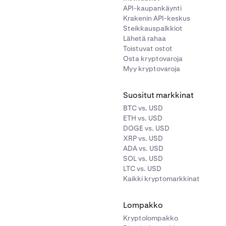
API-kaupankäynti
osi on 3 500 USD (8 500 USD loppuarvo - 5 000 USD alkuarvo
Krakenin API-keskus
Steikkauspalkkiot
Lähetä rahaa
Toistuvat ostot
Osta kryptovaroja
Myy kryptovaroja
Suositut markkinat
BTC vs. USD
ETH vs. USD
DOGE vs. USD
XRP vs. USD
ADA vs. USD
SOL vs. USD
LTC vs. USD
Kaikki kryptomarkkinat
Lompakko
Kryptolompakko