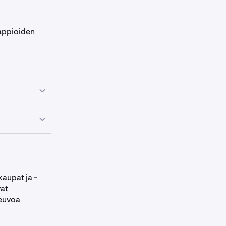
tappioiden
nuaalisesti
on ja
den lopussa.
 alun perin 1
kaupat ja -
lla)
vat
neuvoa