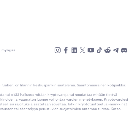
ä myy/jaa
n Kraken, on Irlannin keskuspankin säätelemä. Sääntömääräinen kotipaikka:
kata tai pitää hallussa mitään kryptovaroja tai noudattaa mitään tiettyä
rkkinoiden arvaamaton luonne voi johtaa varojen menetykseen. Kryptovarojesi
llisiä rajoituksia saatetaan soveltaa. Jotkin kryptotuotteet ja -markkinat
korvausten tai sääntelyyn perustuvien suojatoimien antamaa turvaa. Katso