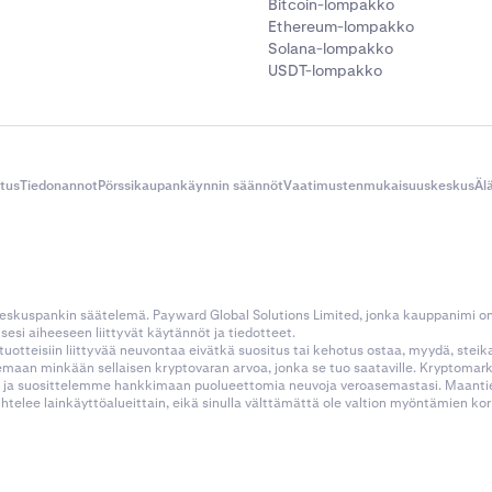
Bitcoin-lompakko
Ethereum-lompakko
Solana-lompakko
USDT-lompakko
itus
Tiedonannot
Pörssikaupankäynnin säännöt
Vaatimustenmukaisuuskeskus
Äl
 keskuspankin säätelemä. Payward Global Solutions Limited, jonka kauppanimi o
esi aiheeseen liittyvät käytännöt ja tiedotteet.
tustuotteisiin liittyvää neuvontaa eivätkä suositus tai kehotus ostaa, myydä, stei
kemaan minkään sellaisen kryptovaran arvoa, jonka se tuo saataville. Kryptoma
 ja suosittelemme hankkimaan puolueettomia neuvoja veroasemastasi. Maantietee
aihtelee lainkäyttöalueittain, eikä sinulla välttämättä ole valtion myöntämien 